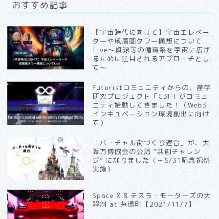
おすすめ記事
【宇宙時代に向けて】宇宙エレベー
ターや成層圏タワー構想について
Live〜資源等の循環系を宇宙に広げ
るために注目されるアプローチとし
て〜
Futuristコミュニティからの、産学
研究プロジェクト「C3F」がコミュ
ニティ始動してきました！（Web3
インキュベーション環境創出に向け
て）
「バーチャル街づくり連合」が、大
阪万博協会の公認 “共創チャレン
ジ” になりました（＋5/31記念祝祭
実施）
Space X & テスラ・モーターズの大
解剖 at 茅場町【2021/11/7】