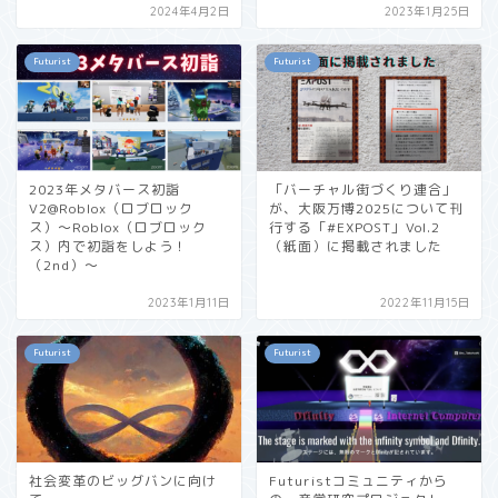
2024年4月2日
2023年1月25日
Futurist
Futurist
2023年メタバース初詣
「バーチャル街づくり連合」
V2@Roblox（ロブロック
が、大阪万博2025について刊
ス）〜Roblox（ロブロック
行する「#EXPOST」Vol.2
ス）内で初詣をしよう！
（紙面）に掲載されました
（2nd）〜
2023年1月11日
2022年11月15日
Futurist
Futurist
社会変革のビッグバンに向け
Futuristコミュニティから