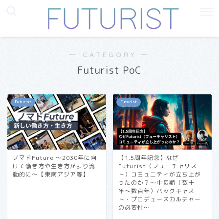
― CATEGORY ―
Futurist PoC
Futurist
Futurist
ノマドFuture 〜2030年に向
【1.5周年記念】なぜ
けて働き方や生き方がより流
Futurist（フューチャリス
動的に〜【東南アジア等】
ト）コミュニティが立ち上が
ったのか？〜中長期（数十
年〜数百年）バックキャス
ト・プロデュースカルチャー
の必要性〜