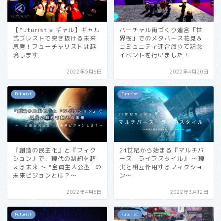
【Futurist × ギャル】ギャル
バーチャル街づくり連合「世
式ブレストで突き抜ける未来
界樹」でのメタバース花見＆
思考！フューチャリストは越
コミュニティ連合旗立て記念
境します
イベントを行いました！
2022年5月6日
2022年4月20日
Futurist
Futurist
『創造の民主化』と『フィク
21世紀から始まる『マルチバ
ション』で、現代の制約を超
ース・ライフスタイル』 〜現
える未来 〜 "全員主人公型" の
実と相互作用するフィクショ
未来ビジョンとは？〜
ン〜
2022年4月6日
2022年3月12日
Futurist
Futurist