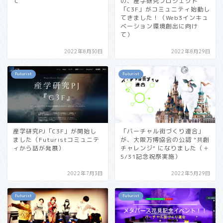
て
の、産学研究プロジェクト
「C3F」がコミュニティ始動し
てきました！（Web3インキュ
ベーション環境創出に向け
て）
2022年8月30日
2022年8月29日
Futurist
Futurist
産学研究PJ「C3F」が開始し
「バーチャル街づくり連合」
ました（Futuristコミュニテ
が、大阪万博協会の公認 "共創
ィから話が発展）
チャレンジ" になりました（＋
5/31記念祝祭実施）
2022年7月3日
2022年5月29日
Futurist
Futurist