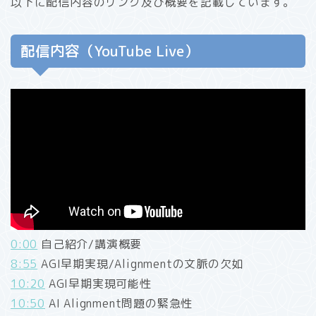
以下に配信内容のリンク及び概要を記載しています。
配信内容（YouTube Live）
0:00
自己紹介/講演概要
8:55
AGI早期実現/Alignmentの文脈の欠如
10:20
AGI早期実現可能性
10:50
AI Alignment問題の緊急性