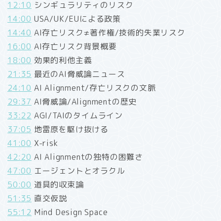
12:10
シンギュラリティのリスク
14:00
USA/UK/EUによる政策
14:40
AI存亡リスク≠著作権/技術的失業リスク
16:00
AI存亡リスク背景概要
18:00
効果的利他主義
21:35
最近のAI脅威論ニュース
24:10
AI Alignment/存亡リスクの文脈
29:37
AI脅威論/Alignmentの歴史
33:22
AGI/TAIのタイムライン
37:05
地雷原を駆け抜ける
41:00
X-risk
42:20
AI Alignmentの独特の困難さ
47:00
エージェントとオラクル
50:00
道具的収束論
51:35
直交仮説
55:12
Mind Design Space