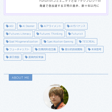
Futuristコミュニティとは？テクノロジーの
発達で急加速する文明の進歩、数十年以内に
迎えるであろうシンギュラリティに向けて、
「Futuristという職種」が立ち上がるなど、
未来への視野角、イノベーターフェーズから
未来をバックキャストするFuturistの存在が
AGI
AI Doomer
AIアライメント
AIガバナンス
求められ始めています。（参考：2070年の
Futures Literacy
Futures Thinking
Futurist
世界 〜シンギュラリティ・ネイティブの出
現〜）そのような中、Futuristコミュニティ
Goal Misgeneralization
Specification Gaming
TESCREAL
では、未来をただ妄想するだけでなく、各々
フューチャリスト
効果的利他主義
差分的技術開発
未来思考
が行うFuturismに関する事業やアイデア・
企画などをシェアし、互いにインスピレーシ
直交仮説
道具的収束論
ョンを与え合うことを目…
ABOUT ME