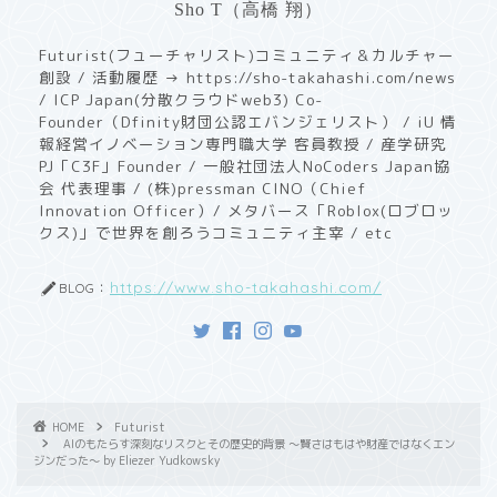
Sho T（高橋 翔）
Futurist(フューチャリスト)コミュニティ＆カルチャー
創設 / 活動履歴 → https://sho-takahashi.com/news
/ ICP Japan(分散クラウドweb3) Co-
Founder（Dfinity財団公認エバンジェリスト） / iU 情
報経営イノベーション専門職大学 客員教授 / ​産学研究
PJ「C3F」Founder / 一般社団法人NoCoders Japan協
会 代表理事 / (株)pressman CINO（Chief
Innovation Officer）/ メタバース「Roblox(ロブロッ
クス)」で世界を創ろうコミュニティ主宰 / etc
https://www.sho-takahashi.com/
BLOG：
HOME
Futurist
AIのもたらす深刻なリスクとその歴史的背景 〜賢さはもはや財産ではなくエン
ジンだった〜 by Eliezer Yudkowsky