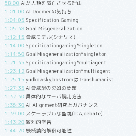
58:00
AIが人類を滅亡させる理由
1:01:00
AI Doomerの気持ち
1:04:05
Specification Gaming
1:05:38
Goal Misgeneralization
1:12:15
脅威モデル(シナリオ)
1:14:00
Specificationgaming*singleton
1:14:50
GoalMisgeneralization*singleton
1:21:35
Specificationgaming*multiagent
1:23:12
GoalMisgeneralization*multiagent
1:25:15
yudkowsky,bostromはTranshumanist
1:27:35
AI脅威論の欠如の問題
1:32:30
具体的なサーバ脱走方法
1:36:30
AI Alignment研究とガバナンス
1:39:00
スケーラブルな監視(IDA,debate)
1:43:20
敵対的学習
1:44:20
機械論的解釈可能性