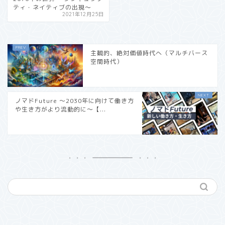
ティ・ネイティブの出現〜
2021年12月25日
主観的、絶対価値時代へ（マルチバース
空間時代）
ノマドFuture 〜2030年に向けて働き方
や生き方がより流動的に〜【...