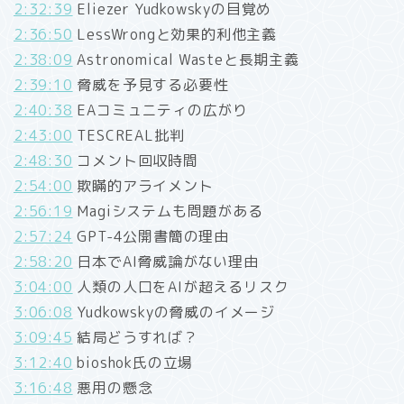
2:32:39
Eliezer Yudkowskyの目覚め
2:36:50
LessWrongと効果的利他主義
2:38:09
Astronomical Wasteと長期主義
2:39:10
脅威を予見する必要性
2:40:38
EAコミュニティの広がり
2:43:00
TESCREAL批判
2:48:30
コメント回収時間
2:54:00
欺瞞的アライメント
2:56:19
Magiシステムも問題がある
2:57:24
GPT-4公開書簡の理由
2:58:20
日本でAI脅威論がない理由
3:04:00
人類の人口をAIが超えるリスク
3:06:08
Yudkowskyの脅威のイメージ
3:09:45
結局どうすれば？
3:12:40
bioshok氏の立場
3:16:48
悪用の懸念