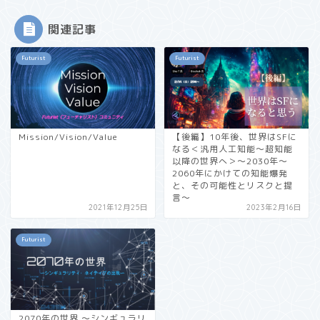
関連記事
Futurist
Futurist
Mission/Vision/Value
【後編】10年後、世界はSFに
なる＜汎用人工知能〜超知能
以降の世界へ＞〜2030年〜
2060年にかけての知能爆発
と、その可能性とリスクと提
言〜
2021年12月25日
2023年2月16日
Futurist
2070年の世界 〜シンギュラリ