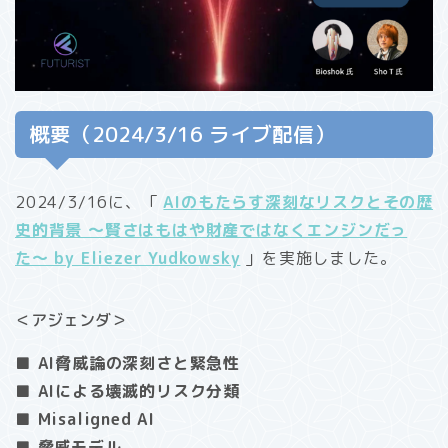
概要（2024/3/16 ライブ配信）
2024/3/16に、「
AIのもたらす深刻なリスクとその歴
史的背景 〜賢さはもはや財産ではなくエンジンだっ
た〜 by Eliezer Yudkowsky
」を実施しました。
＜アジェンダ＞
■ AI脅威論の深刻さと緊急性
■ AIによる壊滅的リスク分類
■ Misaligned AI
■ 脅威モデル