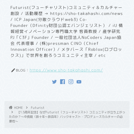
Futurist(フューチャリスト)コミュニティ＆カルチャー
創設 / 活動履歴 → https://sho-takahashi.com/news
/ ICP Japan(分散クラウドweb3) Co-
Founder（Dfinity財団公認エバンジェリスト） / iU 情
報経営イノベーション専門職大学 客員教授 / ​産学研究
PJ「C3F」Founder / 一般社団法人NoCoders Japan協
会 代表理事 / (株)pressman CINO（Chief
Innovation Officer）/ メタバース「Roblox(ロブロッ
クス)」で世界を創ろうコミュニティ主宰 / etc
https://www.sho-takahashi.com/
BLOG：
HOME
Futurist
【1.5周年記念】なぜFuturist（フューチャリスト）コミュニティが立ち上がっ
たのか？〜中長期（数十年〜数百年）バックキャスト・プロデュースカルチャーの必
要性〜