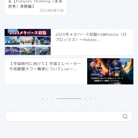
る【Futures Thinking（未来
思考）実験編】
2022年5月12日
2023年メタバース初詣V2@Roblox（ロ
ブロックス）〜Roblox...
【宇宙時代に向けて】宇宙エレベーター
や成層圏タワー構想についてLive〜...