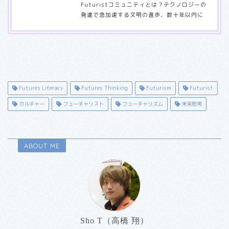
Futuristコミュニティとは？テクノロジーの
発達で急加速する文明の進歩、数十年以内に
迎えるであろうシンギュラリティに向けて、
「Futuristという職種」が立ち上がるなど、
未来への視野角、イノベーターフェーズから
未来をバックキャストするFuturistの存在が
求められ始めています。（参考：2070年の
世界 〜シンギュラリティ・ネイティブの出
現〜）そのような中、Futuristコミュニティ
Futures Literacy
Futures Thinking
Futurism
Futurist
では、未来をただ妄想するだけでなく、各々
カルチャー
フューチャリスト
フューチャリズム
未来思考
が行うFuturismに関する事業やアイデア・
企画などをシェアし、互いにインスピレーシ
ョンを与え合うことを目…
ABOUT ME
Sho T（高橋 翔）