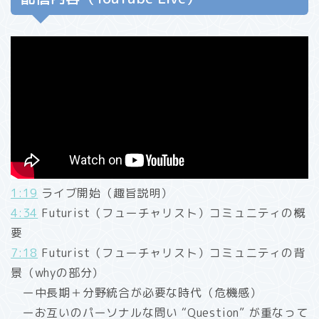
1:19
ライブ開始（趣旨説明）
4:34
Futurist（フューチャリスト）コミュニティの概
要
7:18
Futurist（フューチャリスト）コミュニティの背
景（whyの部分）
ー中長期＋分野統合が必要な時代（危機感）
ーお互いのパーソナルな問い “Question” が重なって