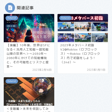
関連記事
Futurist
Futurist
【後編】10年後、世界はSFに
2023年メタバース初詣
なる＜汎用人工知能〜超知能
V2@Roblox（ロブロック
以降の世界へ＞〜2030年〜
ス）〜Roblox（ロブロック
2060年にかけての知能爆発
ス）内で初詣をしよう！
と、その可能性とリスクと提
（2nd）〜
言〜
2023年2月16日
2023年1月11日
Futurist
＜金融編＞未来を仮説してみ