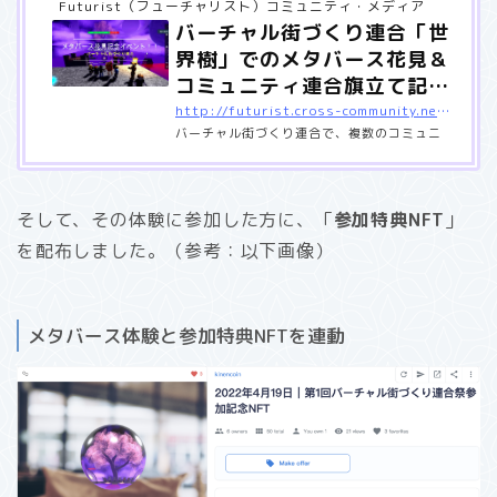
Futurist（フューチャリスト）コミュニティ・メディア
バーチャル街づくり連合「世
界樹」でのメタバース花見＆
コミュニティ連合旗立て記…
http://futurist.cross-community.net/2022/04/20/metaverse-world-tree/
バーチャル街づくり連合で、複数のコミュニ
ティでのメタバース花見＆旗立て記念を行い
ました（Roblox/ロブロックス）
そして、その体験に参加した方に、「
参加特典NFT
」
を配布しました。（参考：以下画像）
メタバース体験と参加特典NFTを連動