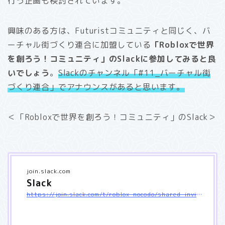
行う企画も検討されています。
興味のある方は、Futuristコミュニティと同じく、バ
ーチャル街づくり連合に加盟している
「Robloxで世界
を創ろう！コミュニティ」のSlackに参加してみると良
いでしょう
。
Slackのチャンネル「#11_バーチャル街
づくり連合」でアナウンスがあると思います。
＜「Robloxで世界を創ろう！コミュニティ」のSlack＞
join.slack.com
Slack
https://join.slack.com/t/roblox-nocodo/shared_invite/zt-s40x2mza-iyFyZyx3TqLH1w~VPUWeOA