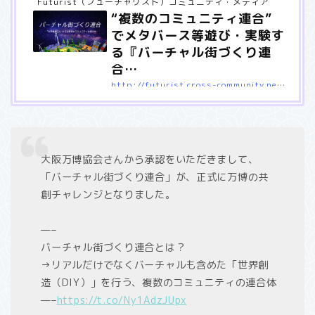
Futurist（フューチャリスト）コミュニティ・メディア
“複数のコミュニティ連合”
でメタバース等遊び・実験す
る『バーチャル街づくり連
合…
http://futurist.cross-community.net/2022/02/24/metaverse-ecosystem/
メタバース等で「世界創造（DIY）」が可能になってきた 昨今再び
話題となっているメタバースですが、Futur
大阪万博協会さんから承認をいただきまして、
「バーチャル街づくり連合」が、正式に万博の共
創チャレンジとなりました。
—–
バーチャル街づくり連合とは？
→リアルだけでなくバーチャルも含めた「世界創
造（DIY）」を行う、複数のコミュニティの連合体
—–
https://t.co/Ny1AdzJUpx