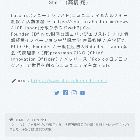
Sho T（高橋 翔）
Futurist(フューチャリスト)コミュニティ＆カルチャー
創設 / 活動履歴 → https://sho-takahashi.com/news
/ ICP Japan(分散クラウドweb3) Co-
Founder（Dfinity財団公認エバンジェリスト） / iU 情
報経営イノベーション専門職大学 客員教授 / ​産学研究
PJ「C3F」Founder / 一般社団法人NoCoders Japan協
会 代表理事 / (株)pressman CINO（Chief
Innovation Officer）/ メタバース「Roblox(ロブロッ
クス)」で世界を創ろうコミュニティ主宰 / etc
https://www.sho-takahashi.com/
BLOG：
HOME
Futurist
「バーチャル街づくり連合」が、大阪万博協会の公認 “共創チャレンジ” になり
ました（＋5/31記念祝祭実施）