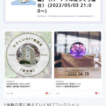
合） (2022/05/03 21:0
0〜)
https://roblox.connpass.com/event/246745/
## 概要 前回のイベント 時に、「記念NFT」を配布しました。 そ
の際、「そもそもNFTを知らない、NFTとはどういったものか？」
といった声が多くありました。 そこで、今回は、「今後のRoblox
のイベントなどでNFTを配布するかもしれないから、NFTをまずは
知ろう！【座学編】」といったコンセプトでの開催となります。
※誰でも参加可能です。「Zoom」で参加可能です。（詳細は別途
参加者に通知） ## どんなことをやるの？ とにかく、優しくNFT
を解説します！！ ＜こんなことを思ったことはありませんか？＞
■ 単…
↑体験の度に増えていくNFTコレクション