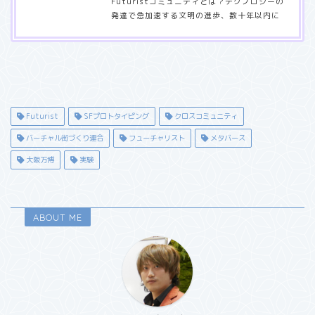
Futuristコミュニティとは？テクノロジーの
発達で急加速する文明の進歩、数十年以内に
迎えるであろうシンギュラリティに向けて、
「Futuristという職種」が立ち上がるなど、
未来への視野角、イノベーターフェーズから
未来をバックキャストするFuturistの存在が
求められ始めています。（参考：2070年の
世界 〜シンギュラリティ・ネイティブの出
現〜）そのような中、Futuristコミュニティ
Futurist
SFプロトタイピング
クロスコミュニティ
では、未来をただ妄想するだけでなく、各々
バーチャル街づくり連合
フューチャリスト
メタバース
が行うFuturismに関する事業やアイデア・
企画などをシェアし、互いにインスピレーシ
大阪万博
実験
ョンを与え合うことを目…
ABOUT ME