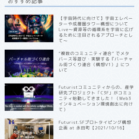
おすすめ記事
【宇宙時代に向けて】宇宙エレベー
ターや成層圏タワー構想について
Live〜資源等の循環系を宇宙に広げ
るために注目されるアプローチとし
て〜
“複数のコミュニティ連合” でメタ
バース等遊び・実験する『バーチャ
ル街づくり連合（構想V1）』につ
いて
Futuristコミュニティからの、産学
研究プロジェクト「C3F」がコミュ
ニティ始動してきました！（Web3
インキュベーション環境創出に向け
て）
Futurist.SFプロトタイピング構想
企画 at 永田町【2021/10/16】