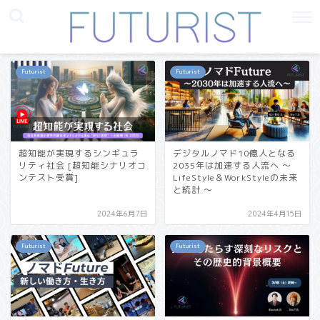
Futurist
Futurist
超知能が実現するシンギュラ
デジタルノマド10億人となる
リティ社会 [超知能シナリオコ
2035年は加速する人流へ 〜
ンテスト受賞]
LifeStyle＆WorkStyleの未来
と統計 〜
2024年6月7日
2024年4月15日
Futurist
Futurist