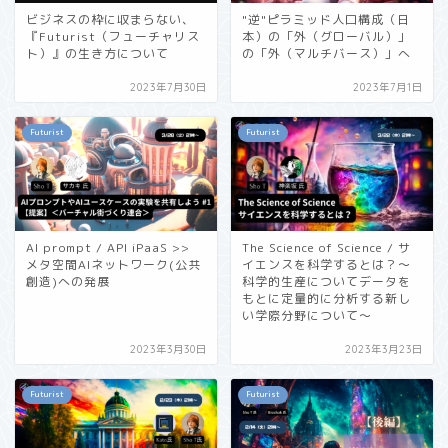
ビジネスの枠に収まらない、
"逆"ピラミッド人口構成（日
『Futurist（フューチャリス
本）の「外（グローバル）」
ト）』の生き方について
の「外（マルチバース）」へ
2023年7月30日
2023年7月1日
Futurist
Futurist
AI prompt / API iPaaS >>
The Science of Science / サ
メタ空間AIネットワーク(公共
イエンスを科学するとは？〜
創造)への発展
科学的生産についてデータを
もとに定量的に分析する新し
い学際分野について〜
2023年3月30日
2023年3月23日
Futurist
Futurist