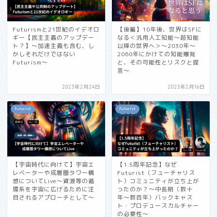
Futurismと21世紀のイデオロ
【後編】10年後、世界はSFに
ギー【民主主義のアップデー
なる＜汎用人工知能〜超知能
ト？】〜加速主義も含む、し
以降の世界へ＞〜2030年〜
かしそれだけではない
2060年にかけての知能爆発
Futurism〜
と、その可能性とリスクと提
言〜
2023年2月24日
2023年2月16日
Futurist
Futurist
【宇宙時代に向けて】宇宙エ
【1.5周年記念】なぜ
レベーターや成層圏タワー構
Futurist（フューチャリス
想についてLive〜資源等の循
ト）コミュニティが立ち上が
環系を宇宙に広げるために注
ったのか？〜中長期（数十
目されるアプローチとして〜
年〜数百年）バックキャス
ト・プロデュースカルチャー
の必要性〜