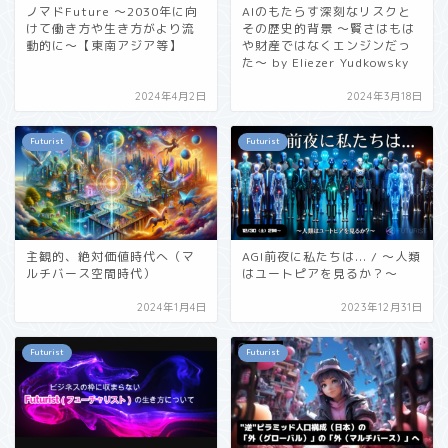
ノマドFuture 〜2030年に向
AIのもたらす深刻なリスクと
けて働き方や生き方がより流
その歴史的背景 〜賢さはもは
動的に〜【東南アジア等】
や財産ではなくエンジンだっ
た〜 by Eliezer Yudkowsky
2024年4月2日
2024年3月18日
Futurist
Futurist
主観的、絶対価値時代へ（マ
AGI前夜に私たちは... / 〜人類
ルチバース空間時代）
はユートピアを見るか？〜
2024年1月4日
2023年12月31日
Futurist
Futurist