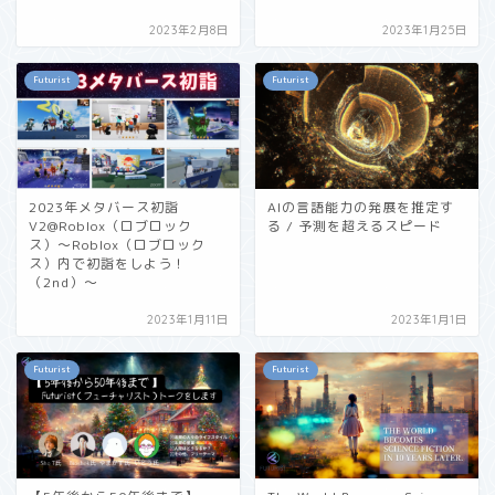
2023年2月8日
2023年1月25日
Futurist
Futurist
2023年メタバース初詣
AIの言語能力の発展を推定す
V2@Roblox（ロブロック
る / 予測を超えるスピード
ス）〜Roblox（ロブロック
ス）内で初詣をしよう！
（2nd）〜
2023年1月11日
2023年1月1日
Futurist
Futurist