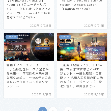
【5年後から50年後まで】
The World Becomes Science
Futurist（フューチャリス
Fiction 10 Years Later.
ト）トークをしました@クリス
（English Version）
マス 〜今、Futuristたちは何
を考えているのか〜
2022年12月28日
2022年12月15日
Futurist
Futurist
書籍『フューチャーリテラシ
【前編（配信ライブ）】10年
ー』出版記念トーク / 過去か
後、世界はSFになる＜AIエー
ら未来へ「可能性の未来を読
ジェント（一般化知能）の実
み解くために」〜100年先の未
現＞ 〜汎用人工知能の前に訪
来をバックキャストするリテ
れる「AIエージェント（一般
ラシー〜
化知能）」の実現まで〜
2022年12月9日
2022年11月28日
...
1
2
4