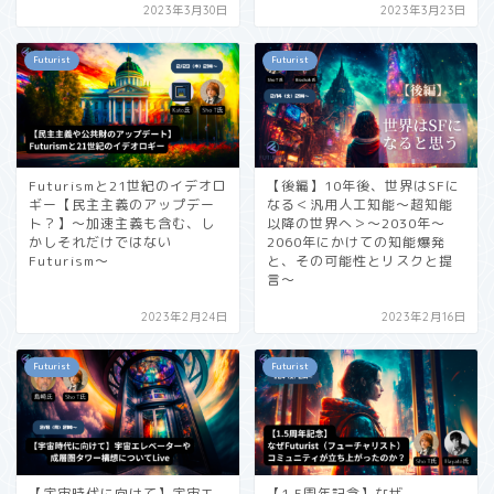
2023年3月30日
2023年3月23日
Futurist
Futurist
Futurismと21世紀のイデオロ
【後編】10年後、世界はSFに
ギー【民主主義のアップデー
なる＜汎用人工知能〜超知能
ト？】〜加速主義も含む、し
以降の世界へ＞〜2030年〜
かしそれだけではない
2060年にかけての知能爆発
Futurism〜
と、その可能性とリスクと提
言〜
2023年2月24日
2023年2月16日
Futurist
Futurist
【宇宙時代に向けて】宇宙エ
【1.5周年記念】なぜ