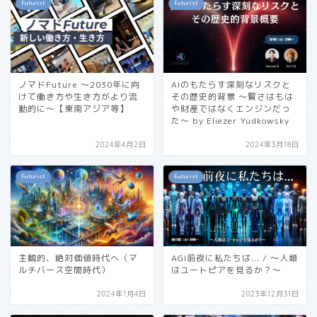
Futurist
Futurist
ノマドFuture 〜2030年に向
AIのもたらす深刻なリスクと
けて働き方や生き方がより流
その歴史的背景 〜賢さはもは
動的に〜【東南アジア等】
や財産ではなくエンジンだっ
た〜 by Eliezer Yudkowsky
2024年4月2日
2024年3月18日
Futurist
Futurist
主観的、絶対価値時代へ（マ
AGI前夜に私たちは... / 〜人類
ルチバース空間時代）
はユートピアを見るか？〜
2024年1月4日
2023年12月31日