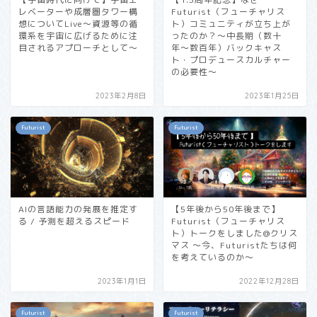
レベーターや成層圏タワー構
Futurist（フューチャリス
想についてLive〜資源等の循
ト）コミュニティが立ち上が
環系を宇宙に広げるために注
ったのか？〜中長期（数十
目されるアプローチとして〜
年〜数百年）バックキャス
ト・プロデュースカルチャー
の必要性〜
2023年2月8日
2023年1月25日
Futurist
Futurist
AIの言語能力の発展を推定す
【5年後から50年後まで】
る / 予測を超えるスピード
Futurist（フューチャリス
ト）トークをしました@クリス
マス 〜今、Futuristたちは何
を考えているのか〜
2023年1月1日
2022年12月28日
Futurist
Futurist