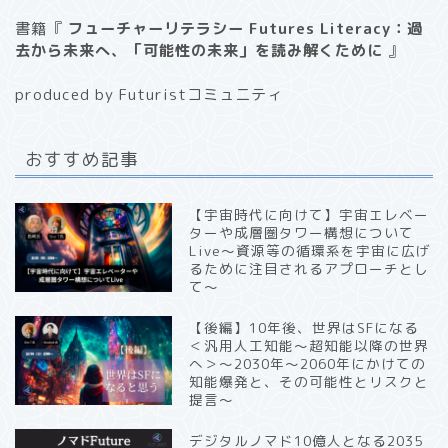
書籍『
フューチャーリテラシー Futures Literacy：過
去から未来へ、「可能性の未来」を読み解くために
』
produced by Futuristコミュニティ
おすすめ記事
【宇宙時代に向けて】宇宙エレベー
ターや成層圏タワー構想について
Live〜資源等の循環系を宇宙に広げ
るために注目されるアプローチとし
て〜
【後編】10年後、世界はSFになる
＜汎用人工知能〜超知能以降の世界
へ＞〜2030年〜2060年にかけての
知能爆発と、その可能性とリスクと
提言〜
デジタルノマド10億人となる2035