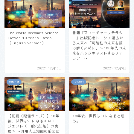
The World Becomes Science
書籍『フューチャーリテラシ
Fiction 10 Years Later.
ー』出版記念トーク / 過去か
（English Version）
ら未来へ「可能性の未来を読
み解くために」〜100年先の未
来をバックキャストするリテ
ラシー〜
2022年12月15日
2022年12月9日
Futurist
Futurist
【前編（配信ライブ）】10年
10年後、世界はSFになると思
後、世界はSFになる＜AIエー
う。
ジェント（一般化知能）の実
現＞ 〜汎用人工知能の前に訪