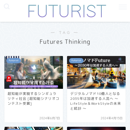
― TAG ―
Futures Thinking
Futurist
Futurist
超知能が実現するシンギュラ
デジタルノマド10億人となる
リティ社会 [超知能シナリオコ
2035年は加速する人流へ 〜
ンテスト受賞]
LifeStyle＆WorkStyleの未来
と統計 〜
2024年6月7日
2024年4月15日