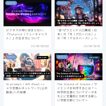
Futurist
Futurist
ビジネスの枠に収まらない、
"逆"ピラミッド人口構成（日
『Futurist（フューチャリス
本）の「外（グローバル）」
ト）』の生き方について
の「外（マルチバース）」へ
2023年7月30日
2023年7月1日
Futurist
Futurist
AI prompt / API iPaaS >>
The Science of Science / サ
メタ空間AIネットワーク(公共
イエンスを科学するとは？〜
創造)への発展
科学的生産についてデータを
もとに定量的に分析する新し
い学際分野について〜