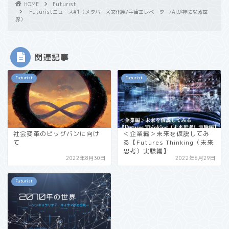
HOME
Futurist
Futuristニュース#1（メタバース文化祭/宇宙エレベーター/AIが神になる世
界）
関連記事
Futurist
Futurist
社会変革のビッグバンに向け
＜企業編＞未来を仮説してみ
て
る【Futures Thinking（未来
思考）実験編】
2022年8月30日
2022年6月29日
Futurist