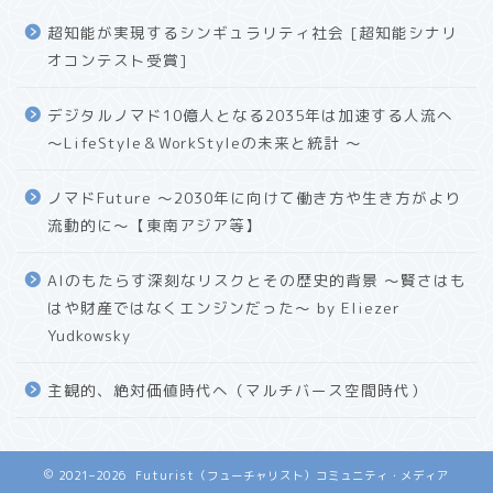
超知能が実現するシンギュラリティ社会 [超知能シナリ
オコンテスト受賞]
デジタルノマド10億人となる2035年は加速する人流へ
〜LifeStyle＆WorkStyleの未来と統計 〜
ノマドFuture 〜2030年に向けて働き方や生き方がより
流動的に〜【東南アジア等】
AIのもたらす深刻なリスクとその歴史的背景 〜賢さはも
はや財産ではなくエンジンだった〜 by Eliezer
Yudkowsky
主観的、絶対価値時代へ（マルチバース空間時代）
2021–2026 Futurist（フューチャリスト）コミュニティ・メディア