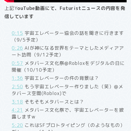
上記Y
ouTube動画にて、Futuristニュースの内容を発
信しています
0:15
宇宙エレベーター協会の話を聞きに行きます
（9/5予定）
0:26
AIが神になる世界をテーマとしたメディアア
ート訪問（9/12予定）
0:57
メタバース文化祭@Robloxをデジタルの日に
開催（10/10予定）
1:36
宇宙エレベーターの件の背景は？
2:50
もう宇宙エレベーター作りました（笑）@メ
タバース空間(Roblox)で
3:18
そもそもメタバースとは？
4:21
メタバース文化祭で、宇宙エレベーターを披
露しますw
5:20
これはSFプロトタイピング（のようなもの）