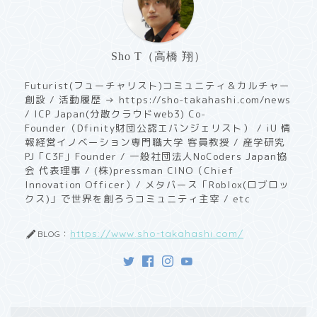
Sho T（高橋 翔）
Futurist(フューチャリスト)コミュニティ＆カルチャー
創設 / 活動履歴 → https://sho-takahashi.com/news
/ ICP Japan(分散クラウドweb3) Co-
Founder（Dfinity財団公認エバンジェリスト） / iU 情
報経営イノベーション専門職大学 客員教授 / ​産学研究
PJ「C3F」Founder / 一般社団法人NoCoders Japan協
会 代表理事 / (株)pressman CINO（Chief
Innovation Officer）/ メタバース「Roblox(ロブロッ
クス)」で世界を創ろうコミュニティ主宰 / etc
https://www.sho-takahashi.com/
BLOG：