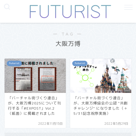
― TAG ―
大阪万博
Futurist
Futurist
「バーチャル街づくり連合」
「バーチャル街づくり連合」
が、大阪万博2025について刊
が、大阪万博協会の公認 "共創
行する「#EXPOST」Vol.2
チャレンジ" になりました（＋
（紙面）に掲載されました
5/31記念祝祭実施）
2022年11月15日
2022年5月29日