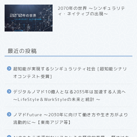
2070年の世界 〜シンギュラリテ
ィ・ネイティブの出現〜
最近の投稿
超知能が実現するシンギュラリティ社会 [超知能シナリ
オコンテスト受賞]
デジタルノマド10億人となる2035年は加速する人流へ
〜LifeStyle＆WorkStyleの未来と統計 〜
ノマドFuture 〜2030年に向けて働き方や生き方がより
流動的に〜【東南アジア等】