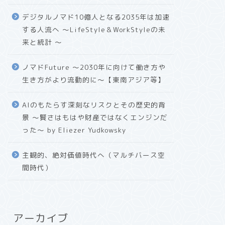
デジタルノマド10億人となる2035年は加速
する人流へ 〜LifeStyle＆WorkStyleの未
来と統計 〜
ノマドFuture 〜2030年に向けて働き方や
生き方がより流動的に〜【東南アジア等】
AIのもたらす深刻なリスクとその歴史的背
景 〜賢さはもはや財産ではなくエンジンだ
った〜 by Eliezer Yudkowsky
主観的、絶対価値時代へ（マルチバース空
間時代）
アーカイブ