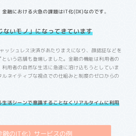
、
金融における火急の課題はIT化(DX)なのです
。
じないモノ」になってきています
のキャッシュレス決済があたりまえになり、顔認証などを
了という店舗も登場しました。金融の機能は利用者の
、利用者の自然な生活に急速に溶け込もうとしていま
タルネイティブな視点での仕組みと制度のゼロからの
る生活シーンで意識することなく
リアルタイムに
利用
融のIT化）サービスの例