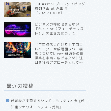
Futurist.SFプロトタイピング
構想企画 at 永田町
【2021/10/16】
ビジネスの枠に収まらない、
『Futurist（フューチャリス
ト）』の生き方について
【宇宙時代に向けて】宇宙エ
レベーターや成層圏タワー構
想についてLive〜資源等の循
環系を宇宙に広げるために注
目されるアプローチとして〜
最近の投稿
超知能が実現するシンギュラリティ社会 [超
知能シナリオコンテスト受賞]