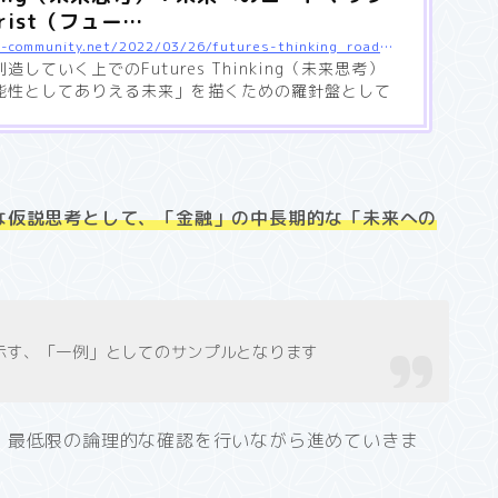
rist（フュー…
http://futurist.cross-community.net/2022/03/26/futures-thinking_roadmap/
していく上でのFutures Thinking（未来思考）
能性としてありえる未来」を描くための羅針盤として
を作成するということ。
な仮説思考として、「金融」の中長期的な「未来への
示す、「一例」としてのサンプルとなります
、最低限の論理的な確認を行いながら進めていきま