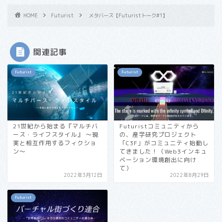
HOME
Futurist
メタバース【Futuristトーク#1】
関連記事
Futurist
Futurist
21世紀から始まる『マルチバ
Futuristコミュニティから
ース・ライフスタイル』 〜現
の、産学研究プロジェクト
実と相互作用するフィクショ
「C3F」がコミュニティ始動し
ン〜
てきました！（Web3インキュ
ベーション環境創出に向け
て）
2022年3月12日
2022年8月29日
Futurist