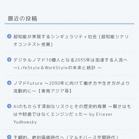
最近の投稿
超知能が実現するシンギュラリティ社会 [超知能シナリ
オコンテスト受賞]
デジタルノマド10億人となる2035年は加速する人流へ
〜LifeStyle＆WorkStyleの未来と統計 〜
ノマドFuture 〜2030年に向けて働き方や生き方がより
流動的に〜【東南アジア等】
AIのもたらす深刻なリスクとその歴史的背景 〜賢さはも
はや財産ではなくエンジンだった〜 by Eliezer
Yudkowsky
主観的、絶対価値時代へ（マルチバース空間時代）