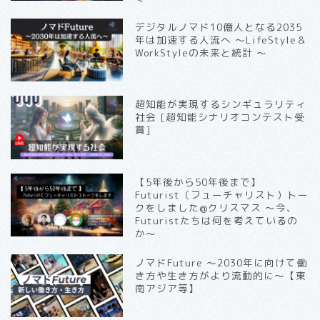
デジタルノマド10億人となる2035
年は加速する人流へ 〜LifeStyle＆
WorkStyleの未来と統計 〜
超知能が実現するシンギュラリティ
社会 [超知能シナリオコンテスト受
賞]
【5年後から50年後まで】
Futurist（フューチャリスト）トー
クをしました@クリスマス 〜今、
Futuristたちは何を考えているの
か〜
ノマドFuture 〜2030年に向けて働
き方や生き方がより流動的に〜【東
南アジア等】