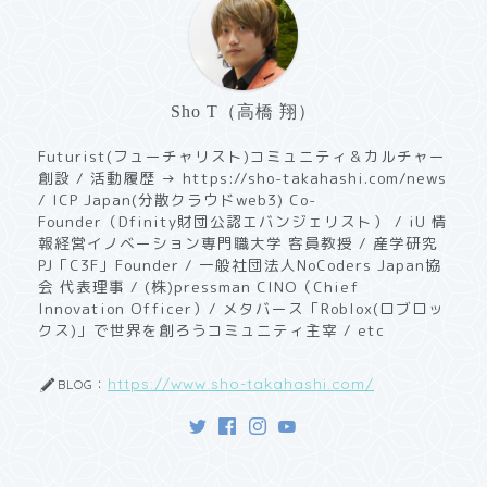
Sho T（高橋 翔）
Futurist(フューチャリスト)コミュニティ＆カルチャー
創設 / 活動履歴 → https://sho-takahashi.com/news
/ ICP Japan(分散クラウドweb3) Co-
Founder（Dfinity財団公認エバンジェリスト） / iU 情
報経営イノベーション専門職大学 客員教授 / ​産学研究
PJ「C3F」Founder / 一般社団法人NoCoders Japan協
会 代表理事 / (株)pressman CINO（Chief
Innovation Officer）/ メタバース「Roblox(ロブロッ
クス)」で世界を創ろうコミュニティ主宰 / etc
https://www.sho-takahashi.com/
BLOG：