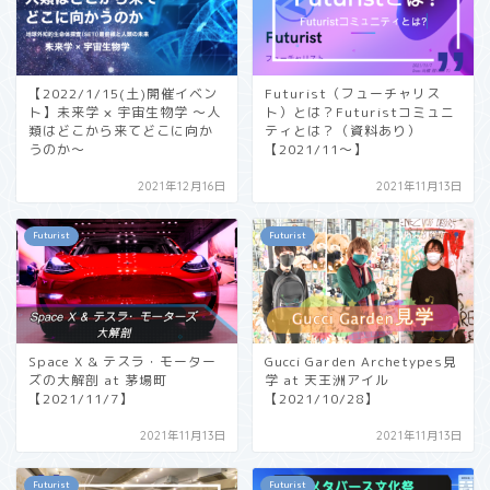
【2022/1/15(土)開催イベン
Futurist（フューチャリス
ト】未来学 × 宇宙生物学 〜人
ト）とは？Futuristコミュニ
類はどこから来てどこに向か
ティとは？（資料あり）
うのか〜
【2021/11〜】
2021年12月16日
2021年11月13日
Futurist
Futurist
Space X & テスラ・モーター
Gucci Garden Archetypes見
ズの大解剖 at 茅場町
学 at 天王洲アイル
【2021/11/7】
【2021/10/28】
2021年11月13日
2021年11月13日
Futurist
Futurist