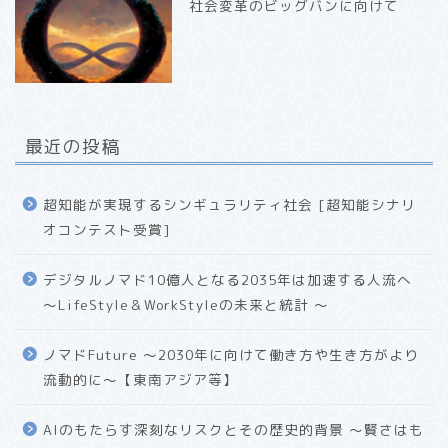
社会変革のビッグバンに向けて
最近の投稿
超知能が実現するシンギュラリティ社会 [超知能シナリ
オコンテスト受賞]
デジタルノマド10億人となる2035年は加速する人流へ
〜LifeStyle＆WorkStyleの未来と統計 〜
ノマドFuture 〜2030年に向けて働き方や生き方がより
流動的に〜【東南アジア等】
AIのもたらす深刻なリスクとその歴史的背景 〜賢さはも