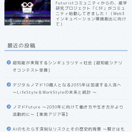
Futuristコミュニティからの、産学
研究プロジェクト「C3F」がコミュ
ニティ始動してきました！（Web3
インキュベーション環境創出に向け
て）
最近の投稿
超知能が実現するシンギュラリティ社会 [超知能シナリ
オコンテスト受賞]
デジタルノマド10億人となる2035年は加速する人流へ
〜LifeStyle＆WorkStyleの未来と統計 〜
ノマドFuture 〜2030年に向けて働き方や生き方がより
流動的に〜【東南アジア等】
AIのもたらす深刻なリスクとその歴史的背景 〜賢さはも