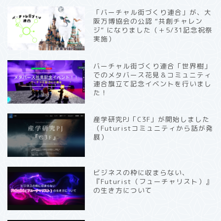
「バーチャル街づくり連合」が、大
阪万博協会の公認 “共創チャレン
ジ” になりました（＋5/31記念祝祭
実施）
バーチャル街づくり連合「世界樹」
でのメタバース花見＆コミュニティ
連合旗立て記念イベントを行いまし
た！
産学研究PJ「C3F」が開始しました
（Futuristコミュニティから話が発
展）
ビジネスの枠に収まらない、
『Futurist（フューチャリスト）』
の生き方について