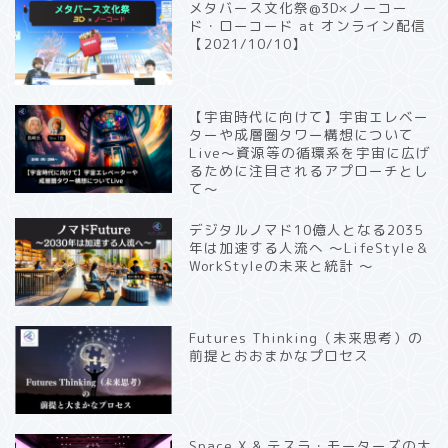
メタバース文化祭@3D×ノーコー
ド・ローコード at オンライン配信
【2021/10/10】
【宇宙時代に向けて】宇宙エレベー
ターや成層圏タワー構想について
Live〜資源等の循環系を宇宙に広げ
るために注目されるアプローチとし
て〜
デジタルノマド10億人となる2035
年は加速する人流へ 〜LifeStyle＆
WorkStyleの未来と統計 〜
Futures Thinking（未来思考）の
前提とおおまかなプロセス
Space X & テスラ・モーターズの大