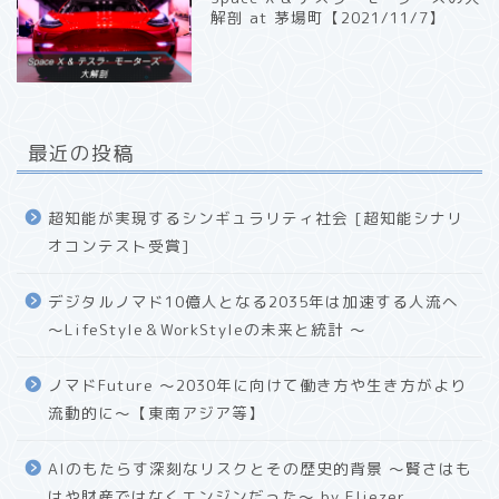
解剖 at 茅場町【2021/11/7】
最近の投稿
超知能が実現するシンギュラリティ社会 [超知能シナリ
オコンテスト受賞]
デジタルノマド10億人となる2035年は加速する人流へ
〜LifeStyle＆WorkStyleの未来と統計 〜
ノマドFuture 〜2030年に向けて働き方や生き方がより
流動的に〜【東南アジア等】
AIのもたらす深刻なリスクとその歴史的背景 〜賢さはも
はや財産ではなくエンジンだった〜 by Eliezer