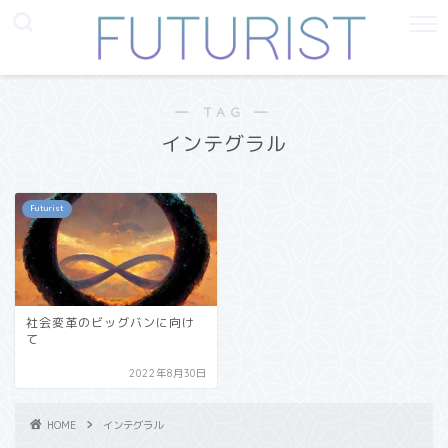
― TAG ―
インテグラル
Futurist
社会変革のビッグバンに向け
て
2022年8月30日
HOME
インテグラル