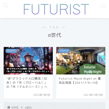
― TAG ―
α世代
Futurist
Futurist
"逆"ピラミッド人口構成（日
Futurist Movie Night at 墨
本）の「外（グローバル）」
田区両国【2021/7/9~10】
の「外（マルチバース）」へ
2023年7月1日
2021年11月13日
HOME
α世代