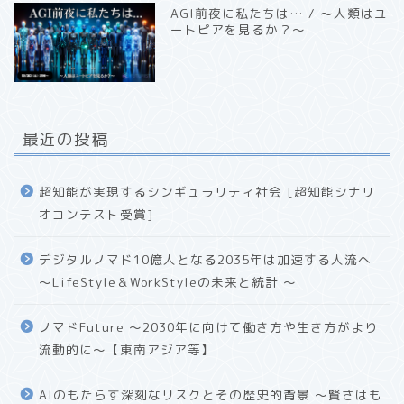
AGI前夜に私たちは… / 〜人類はユ
ートピアを見るか？〜
最近の投稿
超知能が実現するシンギュラリティ社会 [超知能シナリ
オコンテスト受賞]
デジタルノマド10億人となる2035年は加速する人流へ
〜LifeStyle＆WorkStyleの未来と統計 〜
ノマドFuture 〜2030年に向けて働き方や生き方がより
流動的に〜【東南アジア等】
AIのもたらす深刻なリスクとその歴史的背景 〜賢さはも