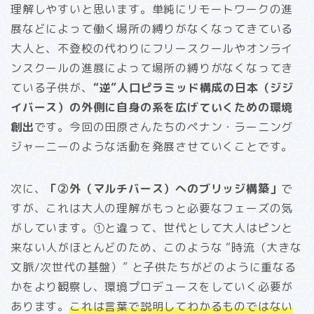
理解しやすいと思います。単純にリモートワークの進
展などによって働く場所の縛りがなくなってきている
大人と、不登校の代わりにフリースクールやオンライ
ンスクールの進展によって場所の縛りがなくなってき
ている子供が、
“逆”人口ピラミッド構成の日本（ジジ
イバース）の外側に自身の系を広げていくための環境
創出
です。今回の田原さんたちのペナン・ラーニング
ジャーニーのような活動を発展させていくことです。
次に、
「②外（マルチバース）へのブリッジ構築」
で
すが、これは大人の理解がもっと必要なフェーズの気
がしています。①と違って、世代として大人はピンと
来ない人がほとんどのため、このような “時流（大きな
文脈/次世代の基盤）” と子供たちがどのように重なる
かをより観察し、環境プロデュースをしていく必要が
あります。
これは言葉で説明してわかるものではない