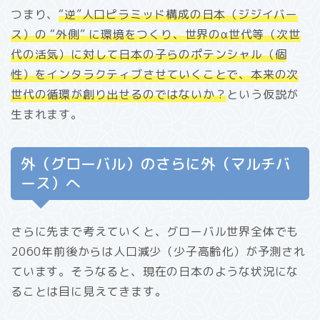
つまり、
“逆”人口ピラミッド構成の日本（ジジイバー
ス）の
“
外側” に環境をつくり、世界のα世代等（次世
代の活気）に対して日本の子らのポテンシャル（個
性）をインタラクティブさせていくことで、本来の次
世代の循環が創り出せるのではないか？
という仮説が
生まれます。
外（グローバル）のさらに外（マルチバ
ース）へ
さらに先まで考えていくと、グローバル世界全体でも
2060年前後からは人口減少（少子高齢化）が予測され
ています。そうなると、現在の日本のような状況にな
ることは目に見えてきます。