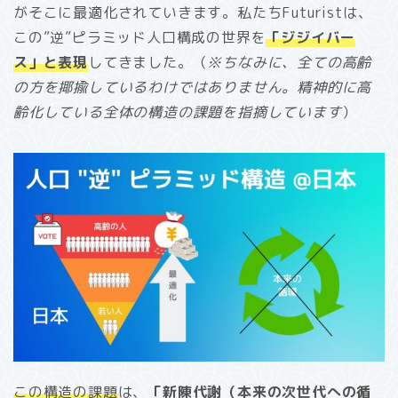
がそこに最適化されていきます。私たちFuturistは、
この”逆”ピラミッド人口構成の世界を
「ジジイバー
ス」と表現
してきました。（
※ちなみに、全ての高齢
の方を揶揄しているわけではありません。精神的に高
齢化している全体の構造の課題を指摘しています
）
この構造の課題
は、
「新陳代謝（本来の次世代への循