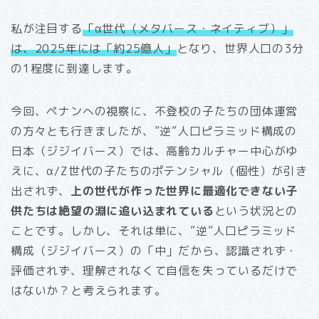
私が注目する
「α世代（メタバース・ネイティブ）」
は、2025年には「
約
25億人」
となり、世界人口の3分
の1程度に到達します。
今回、ペナンへの視察に、不登校の子たちの団体運営
の方々とも行きましたが、”逆”人口ピラミッド構成の
日本（ジジイバース）では、高齢カルチャー中心がゆ
えに、α/Z世代の子たちのポテンシャル（個性）が引き
出されず、
上の世代が作った世界に最適化できない子
供たちは絶望の淵に追い込まれている
という状況との
ことです。しかし、それは単に、”逆”人口ピラミッド
構成（ジジイバース）の「中」だから、認識されず・
評価されず、理解されなくて自信を失っているだけで
はないか？と考えられます。