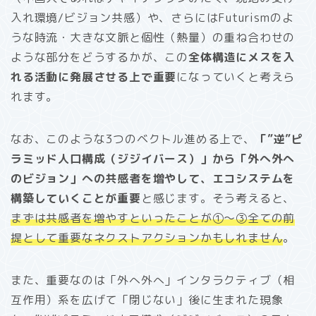
入れ環境/ビジョン共感）や、さらにはFuturismのよ
うな時流・大きな文脈と個性（熱量）の重ね合わせの
ような部分をどうするかが、この
全体構造にメスを入
れる活動に発展させる上で重要
になっていくと考えら
れます。
なお、このような3つのベクトル進める上で、
「”逆”ピ
ラミッド人口構成（ジジイバース）」から「外へ外へ
のビジョン」への共感者を増やして、エコシステムを
構築していくことが重要
と感じます。そう考えると、
まずは共感者を増やすといったことが①〜③全ての前
提として重要なネクストアクションかもしれません
。
また、重要なのは「外へ外へ」インタラクティブ（相
互作用）系を広げて「閉じない」後に生まれた現象