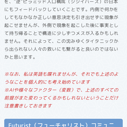
を、”逆”ピラミッド人口構成（ジジイバース）の日本
にもフィードバックしていくことです。内側で何かを
してもなかなか正しい意思決定も引き出せずに現象が
起こせませんが、外側で現象を起こした後に事実とし
て持ち帰ることで構造に少しずつメスが入るかもしれ
ません。それによって、この沈みゆくタイタニックか
ら出られない人々の救いにも繋がると良いのではない
かと思います。
※なお、私は英語も喋れませんが、それでも上述のよ
うなことを個人的にも考え始めています
※AIや様々なファクター（変数）で、上述のすべての
前提がまた変わってくるかもしれないということだけ
注意書きしておきます
Futurist（フューチャリスト）コミュニ