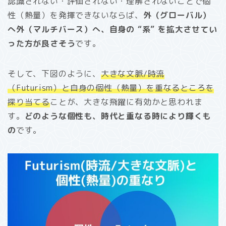
認識されない・評価されない・理解されないことで個
性（熱量）を発揮できないならば、
外（グローバル）
へ外（マルチバース）へ、自身の “系” を拡大させてい
った方が良さそう
です。
そして、下図のように、
大きな文脈/時流
（Futurism）と自身の個性（熱量）を重なるところを
探り当てる
ことが、大きな飛躍に有効かと思われま
す。
どのような個性も、時代と重なる時により輝くも
の
です。