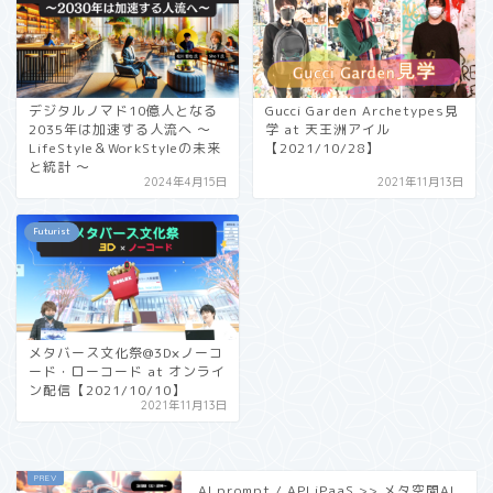
デジタルノマド10億人となる
Gucci Garden Archetypes見
2035年は加速する人流へ 〜
学 at 天王洲アイル
LifeStyle＆WorkStyleの未来
【2021/10/28】
と統計 〜
2024年4月15日
2021年11月13日
Futurist
メタバース文化祭@3D×ノーコ
ード・ローコード at オンライ
ン配信【2021/10/10】
2021年11月13日
AI prompt / API iPaaS >> メタ空間AI