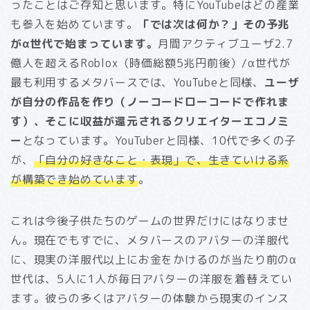
ったことはご存知と思います。特にYouTubeはどの産業
も参入を始めています。
「では次は何か？」その予兆
がα世代で始まっています。
月間アクティブユーザ2.7
億人を超えるRoblox（時価総額5兆円前後）/α世代が
最も利用するメタバースでは、YouTubeと同様、
ユーザ
が自分の作品を作り（ノーコードローコードで作れま
す）、そこに収益が還元されるクリエイターエコノミ
ー
となっています。YouTuberと同様、10代で多くの子
が、
「自分の好きなこと・表現」で、生きていける系
が構築でき始めています
。
これは今後子供たちのゲームの世界だけにはなりませ
ん。現在でもすでに、メタバースのアバターの洋服代
に、現実の洋服代以上にお金をかけるのが当たり前のα
世代は、5人に1人が毎日アバターの洋服を着替えてい
ます。彼らの多くはアバターの体験から現実のインス