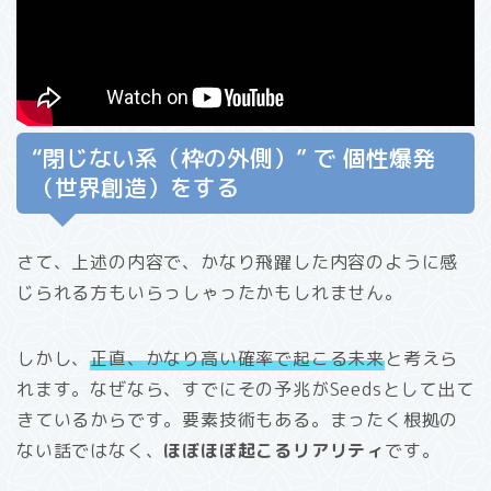
“閉じない系（枠の外側）” で 個性爆発
（世界創造）をする
さて、上述の内容で、かなり飛躍した内容のように感
じられる方もいらっしゃったかもしれません。
しかし、
正直、かなり高い確率で起こる未来
と考えら
れます。なぜなら、すでにその予兆がSeedsとして出て
きているからです。要素技術もある。まったく根拠の
ない話ではなく、
ほぼほぼ起こるリアリティ
です。