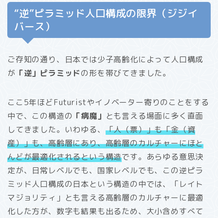
“逆”ピラミッド人口構成の限界（ジジイ
バース）
ご存知の通り、日本では少子高齢化によって人口構成
が
「逆」ピラミッド
の形を帯びてきました。
ここ5年ほどFuturistやイノベーター寄りのことをする
中で、この構造の
「病魔」
とも言える場面に多く直面
してきました。いわゆる、
「人（票）」も「金（資
産）」も、高齢層にあり、高齢層のカルチャーにほと
んどが最適化されるという構造
です。あらゆる意思決
定が、日常レベルでも、国家レベルでも、この逆ピラ
ミッド人口構成の日本という構造の中では、「レイト
マジョリティ」とも言える高齢層のカルチャーに最適
化した方が、数字も結果も出るため、大小含めすべて