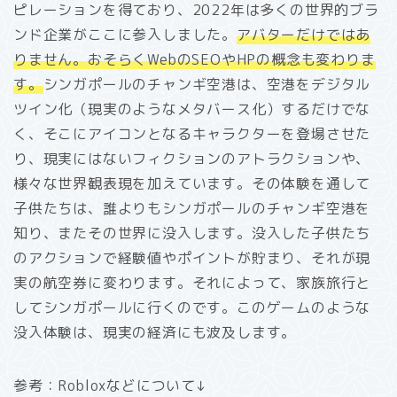
ピレーションを得ており、2022年は多くの世界的ブラ
ンド企業がここに参入しました。
アバターだけではあ
りません。おそらくWebのSEOやHPの概念も変わりま
す。
シンガポールのチャンギ空港は、空港をデジタル
ツイン化（現実のようなメタバース化）するだけでな
く、そこにアイコンとなるキャラクターを登場させた
り、現実にはないフィクションのアトラクションや、
様々な世界観表現を加えています。その体験を通して
子供たちは、誰よりもシンガポールのチャンギ空港を
知り、またその世界に没入します。没入した子供たち
のアクションで経験値やポイントが貯まり、それが現
実の航空券に変わります。それによって、家族旅行と
してシンガポールに行くのです。このゲームのような
没入体験は、現実の経済にも波及します。
参考：Robloxなどについて↓