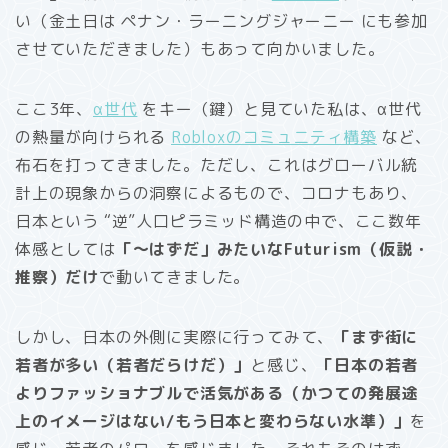
い（金土日は ペナン・ラーニングジャーニー にも参加
させていただきました）もあって向かいました。
ここ3年、
α世代
をキー（鍵）と見ていた私は、α世代
の熱量が向けられる
Robloxのコミュニティ構築
など、
布石を打ってきました。ただし、これはグローバル統
計上の現象からの洞察によるもので、コロナもあり、
日本という “逆”人口ピラミッド構造の中で、ここ数年
体感としては
「〜はずだ」みたいなFuturism（仮説・
推察）だけ
で動いてきました。
しかし、日本の外側に実際に行ってみて、
「まず街に
若者が多い（若者だらけだ）」
と感じ、
「日本の若者
よりファッショナブルで活気がある（かつての発展途
上のイメージはない/もう日本と変わらない水準）」
を