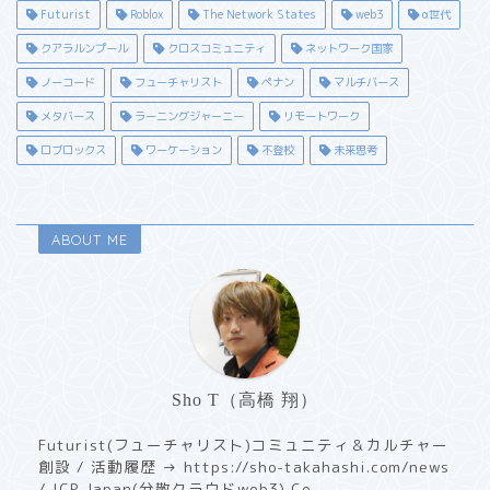
Futurist
Roblox
The Network States
web3
α世代
クアラルンプール
クロスコミュニティ
ネットワーク国家
ノーコード
フューチャリスト
ペナン
マルチバース
メタバース
ラーニングジャーニー
リモートワーク
ロブロックス
ワーケーション
不登校
未来思考
ABOUT ME
Sho T（高橋 翔）
Futurist(フューチャリスト)コミュニティ＆カルチャー
創設 / 活動履歴 → https://sho-takahashi.com/news
/ ICP Japan(分散クラウドweb3) Co-