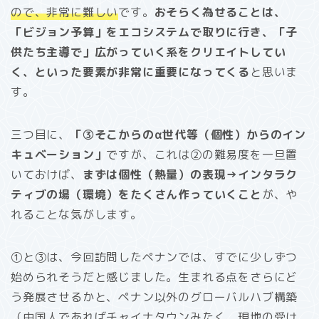
ので、非常に難しい
です。
おそらく為せることは、
「ビジョン予算」をエコシステムで取りに行き、「子
供たち主導で」広がっていく系をクリエイトしてい
く、といった要素が非常に重要になってくる
と思いま
す。
三つ目に、
「③そこからのα世代等（個性）からのイン
キュベーション」
ですが、これは②の難易度を一旦置
いておけば、
まずは個性（熱量）の表現→インタラク
ティブの場（環境）をたくさん作っていくこと
が、や
れることな気がします。
①と③は、今回訪問したペナンでは、すでに少しずつ
始められそうだと感じました。生まれる点をさらにど
う発展させるかと、ペナン以外のグローバルハブ構築
（中国人であればチャイナタウンみたく、現地の受け