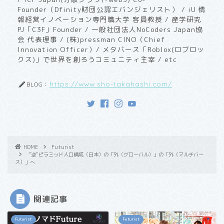
Founder（Dfinity財団公認エバンジェリスト） / iU 情
報経営イノベーション専門職大学 客員教授 / ​産学研究
PJ「C3F」Founder / 一般社団法人NoCoders Japan協
会 代表理事 / (株)pressman CINO（Chief
Innovation Officer）/ メタバース「Roblox(ロブロッ
クス)」で世界を創ろうコミュニティ主宰 / etc
https://www.sho-takahashi.com/
BLOG：
HOME
Futurist
“逆”ピラミッド人口構成（日本）の「外（グローバル）」の「外（マルチバー
ス）」へ
関連記事
Futurist
Futurist