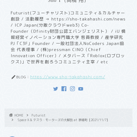
Sho T（高橋 翔）
Futurist(フューチャリスト)コミュニティ＆カルチャー
創設 / 活動履歴 → https://sho-takahashi.com/news
/ ICP Japan(分散クラウドweb3) Co-
Founder（Dfinity財団公認エバンジェリスト） / iU 情
報経営イノベーション専門職大学 客員教授 / ​産学研究
PJ「C3F」Founder / 一般社団法人NoCoders Japan協
会 代表理事 / (株)pressman CINO（Chief
Innovation Officer）/ メタバース「Roblox(ロブロッ
クス)」で世界を創ろうコミュニティ主宰 / etc
https://www.sho-takahashi.com/
BLOG：
HOME
Futurist
Space X & テスラ・モーターズの大解剖 at 茅場町【2021/11/7】