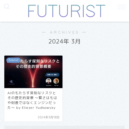
― ARCHIVES ―
2024年 3月
Futurist
AIのもたらす深刻なリスクと
その歴史的背景 〜賢さはもは
や財産ではなくエンジンだっ
た〜 by Eliezer Yudkowsky
2024年3月18日