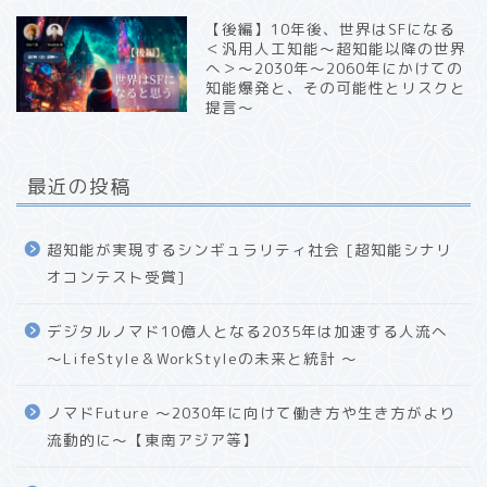
【後編】10年後、世界はSFになる
＜汎用人工知能〜超知能以降の世界
へ＞〜2030年〜2060年にかけての
知能爆発と、その可能性とリスクと
提言〜
最近の投稿
超知能が実現するシンギュラリティ社会 [超知能シナリ
オコンテスト受賞]
デジタルノマド10億人となる2035年は加速する人流へ
〜LifeStyle＆WorkStyleの未来と統計 〜
ノマドFuture 〜2030年に向けて働き方や生き方がより
流動的に〜【東南アジア等】