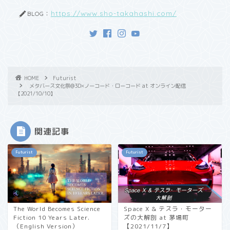
https://www.sho-takahashi.com/
BLOG：
HOME
Futurist
メタバース文化祭@3D×ノーコード・ローコード at オンライン配信
【2021/10/10】
関連記事
Futurist
Futurist
The World Becomes Science
Space X & テスラ・モーター
Fiction 10 Years Later.
ズの大解剖 at 茅場町
（English Version）
【2021/11/7】