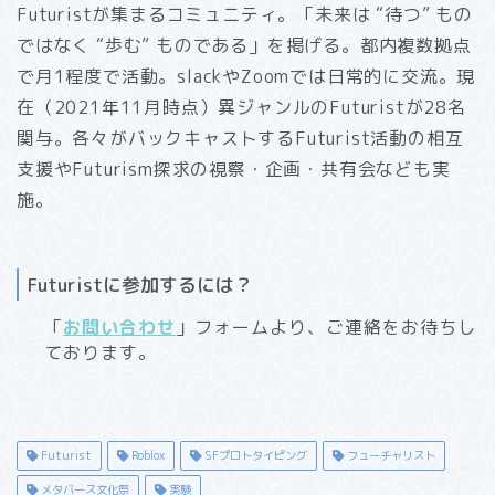
Futuristが集まるコミュニティ。「未来は “待つ” もの
ではなく “歩む” ものである」を掲げる。都内複数拠点
で月1程度で活動。slackやZoomでは日常的に交流。現
在（2021年11月時点）異ジャンルのFuturistが28名
関与。各々がバックキャストするFuturist活動の相互
支援やFuturism探求の視察・企画・共有会なども実
施。
Futuristに参加するには？
「
お問い合わせ
」フォームより、ご連絡をお待ちし
ております。
Futurist
Roblox
SFプロトタイピング
フューチャリスト
メタバース文化祭
実験