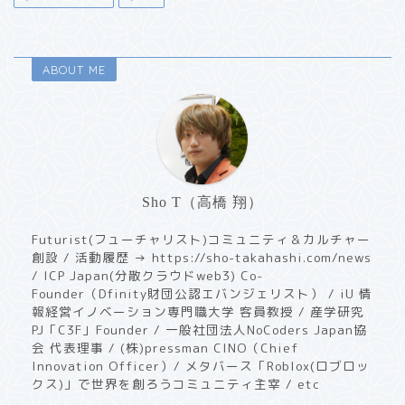
ABOUT ME
Sho T（高橋 翔）
Futurist(フューチャリスト)コミュニティ＆カルチャー
創設 / 活動履歴 → https://sho-takahashi.com/news
/ ICP Japan(分散クラウドweb3) Co-
Founder（Dfinity財団公認エバンジェリスト） / iU 情
報経営イノベーション専門職大学 客員教授 / ​産学研究
PJ「C3F」Founder / 一般社団法人NoCoders Japan協
会 代表理事 / (株)pressman CINO（Chief
Innovation Officer）/ メタバース「Roblox(ロブロッ
クス)」で世界を創ろうコミュニティ主宰 / etc