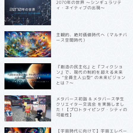
2070年の世界 〜シンギュラリテ
ィ・ネイティブの出現〜
主観的、絶対価値時代へ（マルチバ
ース空間時代）
『創造の民主化』と『フィクショ
ン』で、現代の制約を超える未来
〜 “全員主人公型” の未来ビジョン
とは？〜
メタバース初詣 & メタバース学生
クリエイター交流会 を実施しまし
た！【プロトタイピング・シティの
可能性】
【宇宙時代に向けて】宇宙エレベー