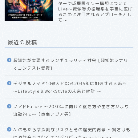
ターや成層圏タワー構想について
Live〜資源等の循環系を宇宙に広げ
るために注目されるアプローチとし
て〜
最近の投稿
超知能が実現するシンギュラリティ社会 [超知能シナリ
オコンテスト受賞]
デジタルノマド10億人となる2035年は加速する人流へ
〜LifeStyle＆WorkStyleの未来と統計 〜
ノマドFuture 〜2030年に向けて働き方や生き方がより
流動的に〜【東南アジア等】
AIのもたらす深刻なリスクとその歴史的背景 〜賢さはも
はや財産ではなくエンジンだった〜 by Eliezer