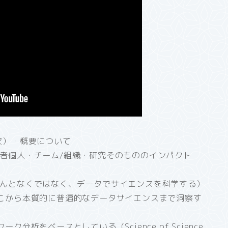
像（目次）・概要について
者個人・チーム/組織・研究そのもののインパクト
んとなくではなく、データでサイエンスを科学する）
こから本質的に普遍的なデータサイエンスまで洞察す
析をベースとしている（Science of Science