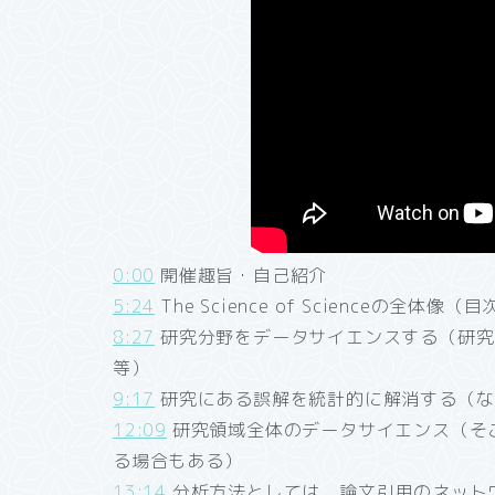
0:00
開催趣旨・自己紹介
5:24
The Science of Scienceの全体
8:27
研究分野をデータサイエンスする（研究
等）
9:17
研究にある誤解を統計的に解消する（な
12:09
研究領域全体のデータサイエンス（そ
る場合もある）
13:14
分析方法としては、論文引用のネットワーク分