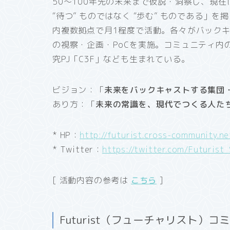
50〜100年先の未来まで仮説・洞察し、現
“待つ” ものではなく “歩む” ものである」を
内複数拠点で月1程度で活動。各々がバックキャスト
の視察・企画・PoCを実施。コミュニティ内の
究PJ「C3F」なども生まれている。
ビジョン：「
未来をバックキャストする集団
あり方：「
未来の常識を、現代でつくる人たち（=
* HP：
http://futurist.cross-community.ne
* Twitter：
https://twitter.com/Futurist
[ 活動内容の参考は
こちら
]
Futurist（フューチャリスト）