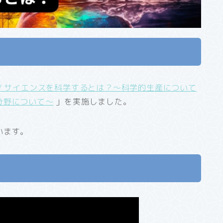
cience / サイエンスを科学するとは？〜科学的生産について
分野について〜
」を実施しました。
います。