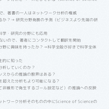
の初の著書で、著書の一人はネットワーク分析の権威
るか？→ 研究分野発展の予測（ビジネスより先端の研
科学・研究の分野にも応用
日本語訳がないので、著者にコンタクトして翻訳を開始
分野に興味を持ったか？→科学全般が好きで科学全体
生的に知った
分析していくのか？
ンスからの推論の限界はある？
を超えた分析もより可能になる？
て非線形で発生するゴール設定など）の推論への反映
ーク分析そのものの中にScience of Scienceの