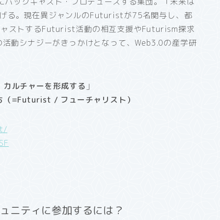
在にバックキャスト・プロデュースする集団。「未来は
掲げる。現在異ジャンルのFuturistが75名関与し、都
するFuturist活動の相互支援やFuturism探求
活動シナジーがきっかけとなって、Web3.0の産学研
・カルチャーを形成する
」
Futurist / フューチャリスト）
t/
_SF
コミュニティに参加するには？