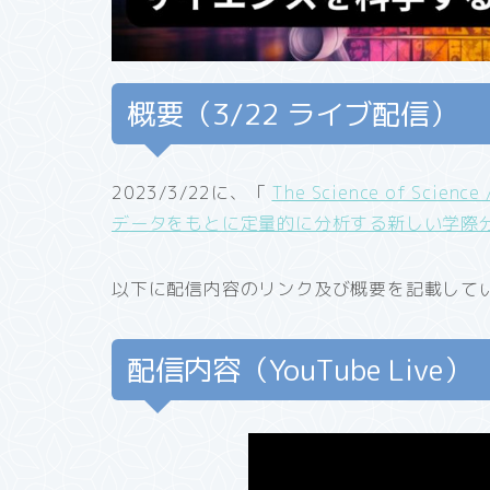
概要（3/22 ライブ配信）
2023/3/22に、「
The Science of S
データをもとに定量的に分析する新しい学際
以下に配信内容のリンク及び概要を記載して
配信内容（YouTube Live）