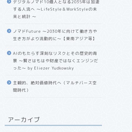
デジタルノマド10億人となる2035年は加速
する人流へ 〜LifeStyle＆WorkStyleの未
来と統計 〜
ノマドFuture 〜2030年に向けて働き方や
生き方がより流動的に〜【東南アジア等】
AIのもたらす深刻なリスクとその歴史的背
景 〜賢さはもはや財産ではなくエンジンだ
った〜 by Eliezer Yudkowsky
主観的、絶対価値時代へ（マルチバース空
間時代）
アーカイブ