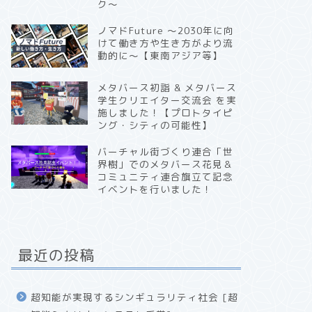
ク〜
ノマドFuture 〜2030年に向
けて働き方や生き方がより流
動的に〜【東南アジア等】
メタバース初詣 & メタバース
学生クリエイター交流会 を実
施しました！【プロトタイピ
ング・シティの可能性】
バーチャル街づくり連合「世
界樹」でのメタバース花見＆
コミュニティ連合旗立て記念
イベントを行いました！
最近の投稿
超知能が実現するシンギュラリティ社会 [超