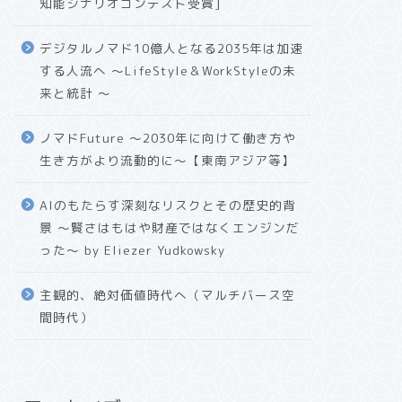
知能シナリオコンテスト受賞]
デジタルノマド10億人となる2035年は加速
する人流へ 〜LifeStyle＆WorkStyleの未
来と統計 〜
ノマドFuture 〜2030年に向けて働き方や
生き方がより流動的に〜【東南アジア等】
AIのもたらす深刻なリスクとその歴史的背
景 〜賢さはもはや財産ではなくエンジンだ
った〜 by Eliezer Yudkowsky
主観的、絶対価値時代へ（マルチバース空
間時代）