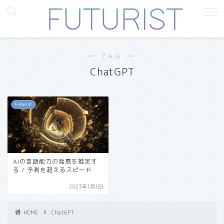
― TAG ―
ChatGPT
Futurist
AIの言語能力の発展を推定す
る / 予測を超えるスピード
2023年1月1日
HOME
ChatGPT