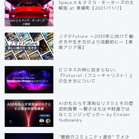
Space X & テスラ・モーターズの大
解剖 at 茅場町【2021/11/7】
ノマドFuture 〜2030年に向けて働
き方や生き方がより流動的に〜【東
南アジア等】
ビジネスの枠に収まらない、
『Futurist（フューチャリスト）』
の生き方について
AIのもたらす深刻なリスクとその歴
史的背景 〜賢さはもはや財産では
なくエンジンだった〜 by Eliezer
Yudkowsky
“複数のコミュニティ連合” でメタ