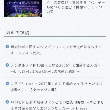
バース等遊び・実験する『バーチャ
ル街づくり連合（構想V1）』につ
いて
最近の投稿
超知能が実現するシンギュラリティ社会 [超知能シナリ
オコンテスト受賞]
デジタルノマド10億人となる2035年は加速する人流へ
〜LifeStyle＆WorkStyleの未来と統計 〜
ノマドFuture 〜2030年に向けて働き方や生き方がより
流動的に〜【東南アジア等】
AIのもたらす深刻なリスクとその歴史的背景 〜賢さはも
はや財産ではなくエンジンだった〜 by Eliezer