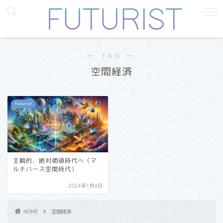
― TAG ―
空間経済
Futurist
主観的、絶対価値時代へ（マ
ルチバース空間時代）
2024年1月4日
HOME
空間経済