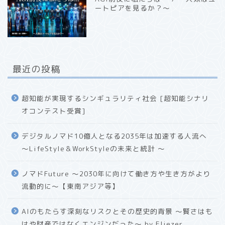
ートピアを見るか？〜
最近の投稿
超知能が実現するシンギュラリティ社会 [超知能シナリ
オコンテスト受賞]
デジタルノマド10億人となる2035年は加速する人流へ
〜LifeStyle＆WorkStyleの未来と統計 〜
ノマドFuture 〜2030年に向けて働き方や生き方がより
流動的に〜【東南アジア等】
AIのもたらす深刻なリスクとその歴史的背景 〜賢さはも
はや財産ではなくエンジンだった〜 by Eliezer