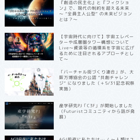
『創造の民主化』と『フィクショ
ン』で、現代の制約を超える未来
〜 “全員主人公型” の未来ビジョン
とは？〜
【宇宙時代に向けて】宇宙エレベー
ターや成層圏タワー構想について
Live〜資源等の循環系を宇宙に広げ
るために注目されるアプローチとし
て〜
「バーチャル街づくり連合」が、大
阪万博協会の公認 “共創チャレン
ジ” になりました（＋5/31記念祝祭
実施）
産学研究PJ「C3F」が開始しました
（Futuristコミュニティから話が発
展）
AGI前夜に私たちは… / 〜人類はユ