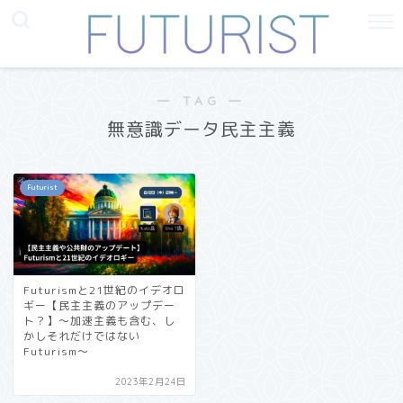
― TAG ―
無意識データ民主主義
Futurist
Futurismと21世紀のイデオロ
ギー【民主主義のアップデー
ト？】〜加速主義も含む、し
かしそれだけではない
Futurism〜
2023年2月24日