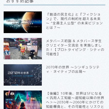
おすすめ記事
『創造の民主化』と『フィクショ
ン』で、現代の制約を超える未来
〜 “全員主人公型” の未来ビジョン
とは？〜
メタバース初詣 & メタバース学生
クリエイター交流会 を実施しまし
た！【プロトタイピング・シティの
可能性】
2070年の世界 〜シンギュラリテ
ィ・ネイティブの出現〜
【後編】10年後、世界はSFになる
＜汎用人工知能〜超知能以降の世界
へ＞〜2030年〜2060年にかけての
知能爆発と、その可能性とリスクと