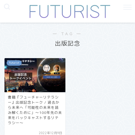
― TAG ―
出版記念
Futurist
書籍『フューチャーリテラシ
ー』出版記念トーク / 過去か
ら未来へ「可能性の未来を読
み解くために」〜100年先の未
来をバックキャストするリテ
ラシー〜
2022年12月9日