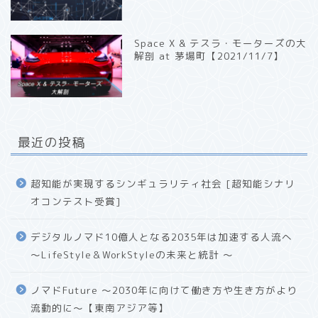
Space X & テスラ・モーターズの大
解剖 at 茅場町【2021/11/7】
最近の投稿
超知能が実現するシンギュラリティ社会 [超知能シナリ
オコンテスト受賞]
デジタルノマド10億人となる2035年は加速する人流へ
〜LifeStyle＆WorkStyleの未来と統計 〜
ノマドFuture 〜2030年に向けて働き方や生き方がより
流動的に〜【東南アジア等】