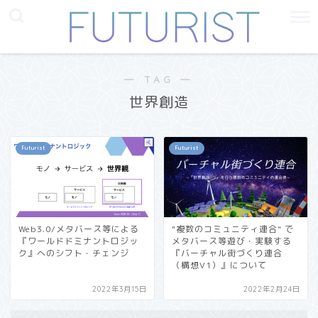
― TAG ―
世界創造
Futurist
Futurist
Web3.0/メタバース等による
"複数のコミュニティ連合" で
『ワールドドミナントロジッ
メタバース等遊び・実験する
ク』へのシフト・チェンジ
『バーチャル街づくり連合
（構想V1）』について
2022年3月15日
2022年2月24日