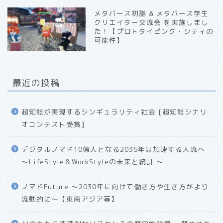
メタバース初詣 & メタバース学生
クリエイター交流会 を実施しまし
た！【プロトタイピング・シティの
可能性】
最近の投稿
超知能が実現するシンギュラリティ社会 [超知能シナリ
オコンテスト受賞]
デジタルノマド10億人となる2035年は加速する人流へ
〜LifeStyle＆WorkStyleの未来と統計 〜
ノマドFuture 〜2030年に向けて働き方や生き方がより
流動的に〜【東南アジア等】