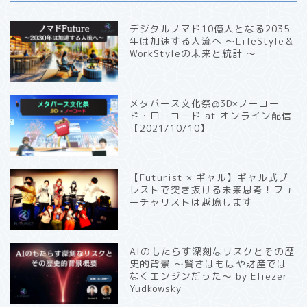
デジタルノマド10億人となる2035
年は加速する人流へ 〜LifeStyle＆
WorkStyleの未来と統計 〜
メタバース文化祭@3D×ノーコー
ド・ローコード at オンライン配信
【2021/10/10】
【Futurist × ギャル】ギャル式ブ
レストで突き抜ける未来思考！フュ
ーチャリストは越境します
AIのもたらす深刻なリスクとその歴
史的背景 〜賢さはもはや財産では
なくエンジンだった〜 by Eliezer
Yudkowsky