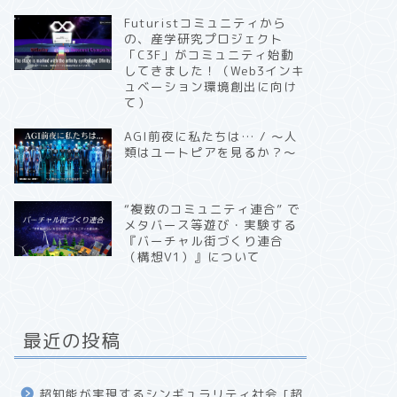
Futuristコミュニティから
の、産学研究プロジェクト
「C3F」がコミュニティ始動
してきました！（Web3インキ
ュベーション環境創出に向け
て）
AGI前夜に私たちは… / 〜人
類はユートピアを見るか？〜
“複数のコミュニティ連合” で
メタバース等遊び・実験する
『バーチャル街づくり連合
（構想V1）』について
最近の投稿
超知能が実現するシンギュラリティ社会 [超