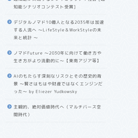
知能シナリオコンテスト受賞]
デジタルノマド10億人となる2035年は加速
する人流へ 〜LifeStyle＆WorkStyleの未
来と統計 〜
ノマドFuture 〜2030年に向けて働き方や
生き方がより流動的に〜【東南アジア等】
AIのもたらす深刻なリスクとその歴史的背
景 〜賢さはもはや財産ではなくエンジンだ
った〜 by Eliezer Yudkowsky
主観的、絶対価値時代へ（マルチバース空
間時代）