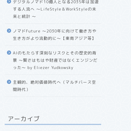
デジタルノマド10億人となる2035年は加速
する人流へ 〜LifeStyle＆WorkStyleの未
来と統計 〜
ノマドFuture 〜2030年に向けて働き方や
生き方がより流動的に〜【東南アジア等】
AIのもたらす深刻なリスクとその歴史的背
景 〜賢さはもはや財産ではなくエンジンだ
った〜 by Eliezer Yudkowsky
主観的、絶対価値時代へ（マルチバース空
間時代）
アーカイブ