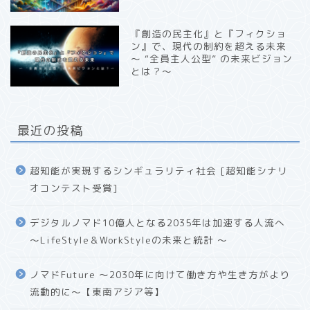
『創造の民主化』と『フィクショ
ン』で、現代の制約を超える未来
〜 “全員主人公型” の未来ビジョン
とは？〜
最近の投稿
超知能が実現するシンギュラリティ社会 [超知能シナリ
オコンテスト受賞]
デジタルノマド10億人となる2035年は加速する人流へ
〜LifeStyle＆WorkStyleの未来と統計 〜
ノマドFuture 〜2030年に向けて働き方や生き方がより
流動的に〜【東南アジア等】