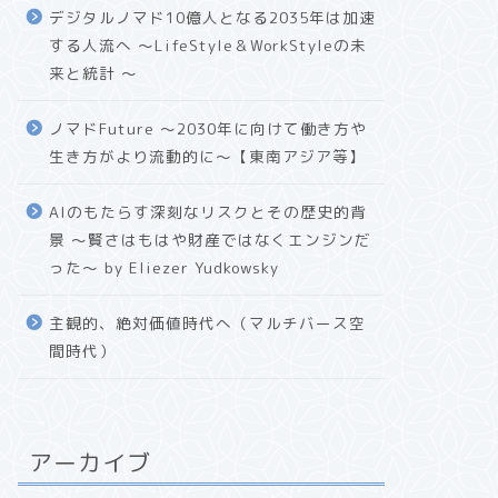
デジタルノマド10億人となる2035年は加速
する人流へ 〜LifeStyle＆WorkStyleの未
来と統計 〜
ノマドFuture 〜2030年に向けて働き方や
生き方がより流動的に〜【東南アジア等】
AIのもたらす深刻なリスクとその歴史的背
景 〜賢さはもはや財産ではなくエンジンだ
った〜 by Eliezer Yudkowsky
主観的、絶対価値時代へ（マルチバース空
間時代）
アーカイブ