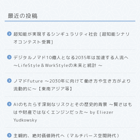
最近の投稿
超知能が実現するシンギュラリティ社会 [超知能シナリ
オコンテスト受賞]
デジタルノマド10億人となる2035年は加速する人流へ
〜LifeStyle＆WorkStyleの未来と統計 〜
ノマドFuture 〜2030年に向けて働き方や生き方がより
流動的に〜【東南アジア等】
AIのもたらす深刻なリスクとその歴史的背景 〜賢さはも
はや財産ではなくエンジンだった〜 by Eliezer
Yudkowsky
主観的、絶対価値時代へ（マルチバース空間時代）