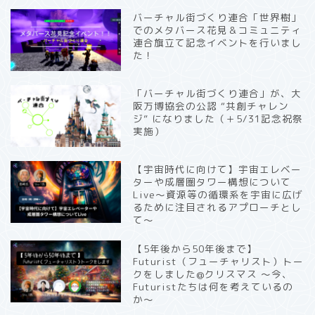
バーチャル街づくり連合「世界樹」
でのメタバース花見＆コミュニティ
連合旗立て記念イベントを行いまし
た！
「バーチャル街づくり連合」が、大
阪万博協会の公認 “共創チャレン
ジ” になりました（＋5/31記念祝祭
実施）
【宇宙時代に向けて】宇宙エレベー
ターや成層圏タワー構想について
Live〜資源等の循環系を宇宙に広げ
るために注目されるアプローチとし
て〜
【5年後から50年後まで】
Futurist（フューチャリスト）トー
クをしました@クリスマス 〜今、
Futuristたちは何を考えているの
か〜