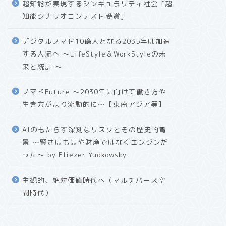
超知能が実現するシンギュラリティ社会 [超
知能シナリオコンテスト受賞]
デジタルノマド10億人となる2035年は加速
する人流へ 〜LifeStyle＆WorkStyleの未
来と統計 〜
ノマドFuture 〜2030年に向けて働き方や
生き方がより流動的に〜【東南アジア等】
AIのもたらす深刻なリスクとその歴史的背
景 〜賢さはもはや財産ではなくエンジンだ
った〜 by Eliezer Yudkowsky
主観的、絶対価値時代へ（マルチバース空
間時代）