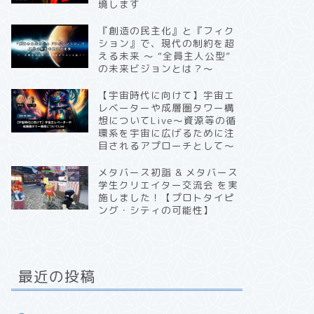
境します
『創造の民主化』と『フィク
ション』で、現代の制約を超
える未来 〜 “全員主人公型”
の未来ビジョンとは？〜
【宇宙時代に向けて】宇宙エ
レベーターや成層圏タワー構
想についてLive〜資源等の循
環系を宇宙に広げるために注
目されるアプローチとして〜
メタバース初詣 & メタバース
学生クリエイター交流会 を実
施しました！【プロトタイピ
ング・シティの可能性】
最近の投稿