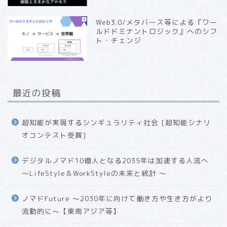
Web3.0/メタバース等による『ワー
ルドドミナントロジック』へのシフ
ト・チェンジ
最近の投稿
超知能が実現するシンギュラリティ社会 [超知能シナリ
オコンテスト受賞]
デジタルノマド10億人となる2035年は加速する人流へ
〜LifeStyle＆WorkStyleの未来と統計 〜
ノマドFuture 〜2030年に向けて働き方や生き方がより
流動的に〜【東南アジア等】