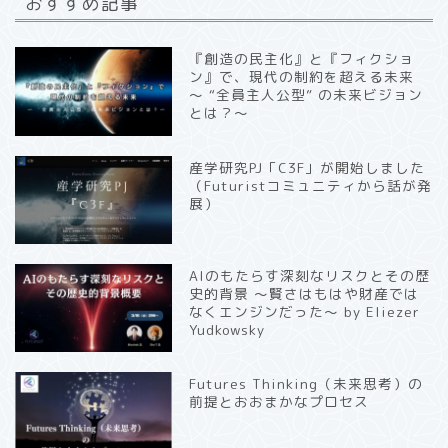
おすすめ記事
『創造の民主化』と『フィクショ
ン』で、現代の制約を超える未来
〜 “全員主人公型” の未来ビジョン
とは？〜
産学研究PJ「C3F」が開始しました
（Futuristコミュニティから話が発
展）
AIのもたらす深刻なリスクとその歴
史的背景 〜賢さはもはや財産では
なくエンジンだった〜 by Eliezer
Yudkowsky
Futures Thinking（未来思考）の
前提とおおまかなプロセス