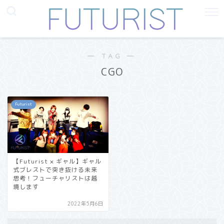
― TAG ―
CGO
Futurist
【Futurist × ギャル】ギャル
式ブレストで突き抜ける未来
思考！フューチャリストは越
境します
2022年5月6日