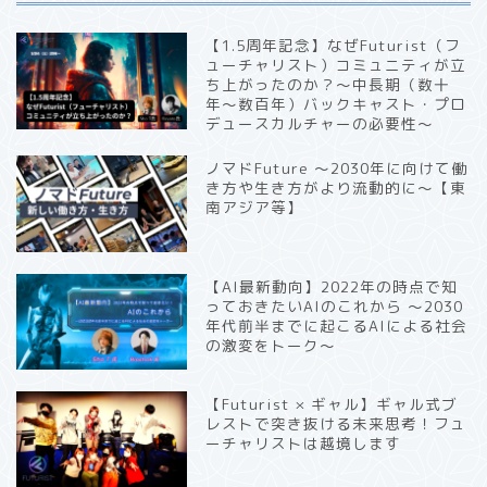
【1.5周年記念】なぜFuturist（フ
ューチャリスト）コミュニティが立
ち上がったのか？〜中長期（数十
年〜数百年）バックキャスト・プロ
デュースカルチャーの必要性〜
ノマドFuture 〜2030年に向けて働
き方や生き方がより流動的に〜【東
南アジア等】
【AI最新動向】2022年の時点で知
っておきたいAIのこれから 〜2030
年代前半までに起こるAIによる社会
の激変をトーク〜
【Futurist × ギャル】ギャル式ブ
レストで突き抜ける未来思考！フュ
ーチャリストは越境します