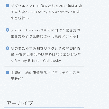
デジタルノマド10億人となる2035年は加速
する人流へ 〜LifeStyle＆WorkStyleの未
来と統計 〜
ノマドFuture 〜2030年に向けて働き方や
生き方がより流動的に〜【東南アジア等】
AIのもたらす深刻なリスクとその歴史的背
景 〜賢さはもはや財産ではなくエンジンだ
った〜 by Eliezer Yudkowsky
主観的、絶対価値時代へ（マルチバース空
間時代）
アーカイブ