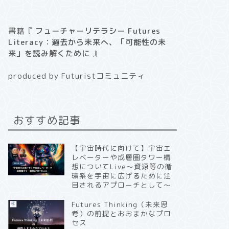
書籍『
フューチャーリテラシー Futures
Literacy：過去から未来へ、「可能性の未
来」を読み解くために
』
produced by Futuristコミュニティ
おすすめ記事
【宇宙時代に向けて】宇宙エ
レベーターや成層圏タワー構
想についてLive〜資源等の循
環系を宇宙に広げるために注
目されるアプローチとして〜
Futures Thinking（未来思
考）の前提とおおまかなプロ
セス