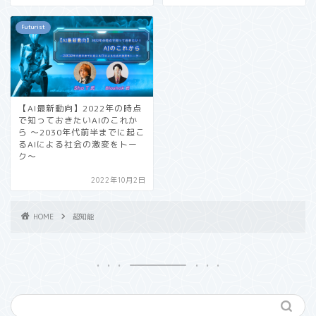
Futurist
【AI最新動向】2022年の時点
で知っておきたいAIのこれか
ら 〜2030年代前半までに起こ
るAIによる社会の激変をトー
ク〜
2022年10月2日
HOME
超知能