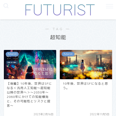
― TAG ―
超知能
Futurist
Futurist
【後編】10年後、世界はSFに
10年後、世界はSFになると思
なる＜汎用人工知能〜超知能
う。
以降の世界へ＞〜2030年〜
2060年にかけての知能爆発
と、その可能性とリスクと提
言〜
2023年2月16日
2022年11月5日