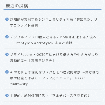
最近の投稿
超知能が実現するシンギュラリティ社会 [超知能シナリ
オコンテスト受賞]
デジタルノマド10億人となる2035年は加速する人流へ
〜LifeStyle＆WorkStyleの未来と統計 〜
ノマドFuture 〜2030年に向けて働き方や生き方がより
流動的に〜【東南アジア等】
AIのもたらす深刻なリスクとその歴史的背景 〜賢さはも
はや財産ではなくエンジンだった〜 by Eliezer
Yudkowsky
主観的、絶対価値時代へ（マルチバース空間時代）