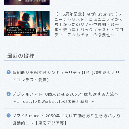
【1.5周年記念】なぜFuturist（フ
ューチャリスト）コミュニティが立
ち上がったのか？〜中長期（数十
年〜数百年）バックキャスト・プロ
デュースカルチャーの必要性〜
最近の投稿
超知能が実現するシンギュラリティ社会 [超知能シナリ
オコンテスト受賞]
デジタルノマド10億人となる2035年は加速する人流へ
〜LifeStyle＆WorkStyleの未来と統計 〜
ノマドFuture 〜2030年に向けて働き方や生き方がより
流動的に〜【東南アジア等】