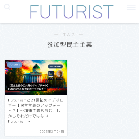
― TAG ―
参加型民主主義
Futurist
Futurismと21世紀のイデオロ
ギー【民主主義のアップデー
ト？】〜加速主義も含む、し
かしそれだけではない
Futurism〜
2023年2月24日