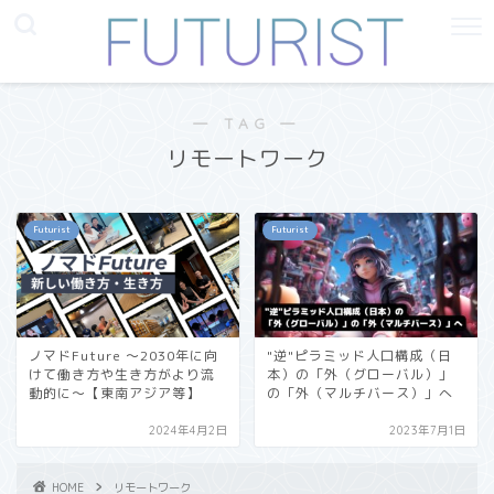
― TAG ―
リモートワーク
Futurist
Futurist
ノマドFuture 〜2030年に向
"逆"ピラミッド人口構成（日
けて働き方や生き方がより流
本）の「外（グローバル）」
動的に〜【東南アジア等】
の「外（マルチバース）」へ
2024年4月2日
2023年7月1日
HOME
リモートワーク