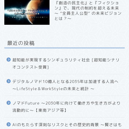
『創造の民主化』と『フィクショ
ン』で、現代の制約を超える未来
〜 “全員主人公型” の未来ビジョン
とは？〜
最近の投稿
超知能が実現するシンギュラリティ社会 [超知能シナリ
オコンテスト受賞]
デジタルノマド10億人となる2035年は加速する人流へ
〜LifeStyle＆WorkStyleの未来と統計 〜
ノマドFuture 〜2030年に向けて働き方や生き方がより
流動的に〜【東南アジア等】
AIのもたらす深刻なリスクとその歴史的背景 〜賢さはも