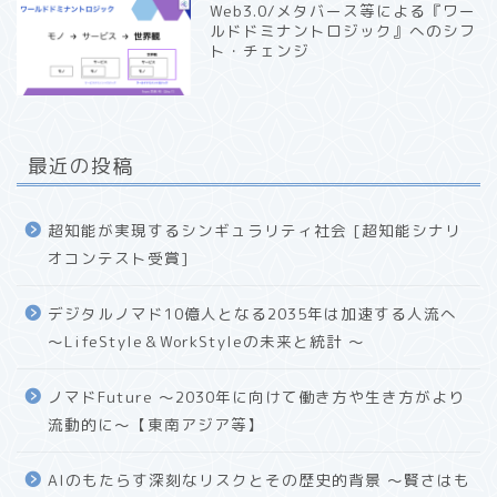
Web3.0/メタバース等による『ワー
ルドドミナントロジック』へのシフ
ト・チェンジ
最近の投稿
超知能が実現するシンギュラリティ社会 [超知能シナリ
オコンテスト受賞]
デジタルノマド10億人となる2035年は加速する人流へ
〜LifeStyle＆WorkStyleの未来と統計 〜
ノマドFuture 〜2030年に向けて働き方や生き方がより
流動的に〜【東南アジア等】
AIのもたらす深刻なリスクとその歴史的背景 〜賢さはも