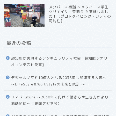
メタバース初詣 & メタバース学生
クリエイター交流会 を実施しまし
た！【プロトタイピング・シティの
可能性】
最近の投稿
超知能が実現するシンギュラリティ社会 [超知能シナリ
オコンテスト受賞]
デジタルノマド10億人となる2035年は加速する人流へ
〜LifeStyle＆WorkStyleの未来と統計 〜
ノマドFuture 〜2030年に向けて働き方や生き方がより
流動的に〜【東南アジア等】