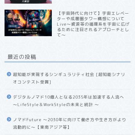
【宇宙時代に向けて】宇宙エレベー
ターや成層圏タワー構想について
Live〜資源等の循環系を宇宙に広げ
るために注目されるアプローチとし
て〜
最近の投稿
超知能が実現するシンギュラリティ社会 [超知能シナリ
オコンテスト受賞]
デジタルノマド10億人となる2035年は加速する人流へ
〜LifeStyle＆WorkStyleの未来と統計 〜
ノマドFuture 〜2030年に向けて働き方や生き方がより
流動的に〜【東南アジア等】