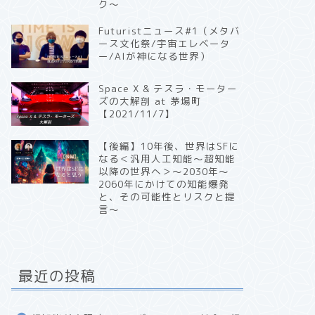
ク〜
Futuristニュース#1（メタバ
ース文化祭/宇宙エレベータ
ー/AIが神になる世界）
Space X & テスラ・モーター
ズの大解剖 at 茅場町
【2021/11/7】
【後編】10年後、世界はSFに
なる＜汎用人工知能〜超知能
以降の世界へ＞〜2030年〜
2060年にかけての知能爆発
と、その可能性とリスクと提
言〜
最近の投稿