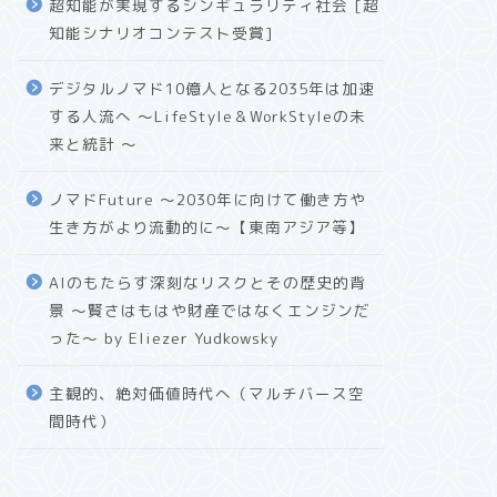
超知能が実現するシンギュラリティ社会 [超
知能シナリオコンテスト受賞]
デジタルノマド10億人となる2035年は加速
する人流へ 〜LifeStyle＆WorkStyleの未
来と統計 〜
ノマドFuture 〜2030年に向けて働き方や
生き方がより流動的に〜【東南アジア等】
AIのもたらす深刻なリスクとその歴史的背
景 〜賢さはもはや財産ではなくエンジンだ
った〜 by Eliezer Yudkowsky
主観的、絶対価値時代へ（マルチバース空
間時代）