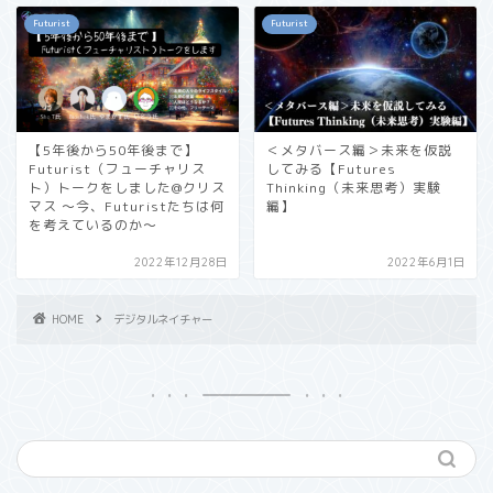
Futurist
Futurist
【5年後から50年後まで】
＜メタバース編＞未来を仮説
Futurist（フューチャリス
してみる【Futures
ト）トークをしました@クリス
Thinking（未来思考）実験
マス 〜今、Futuristたちは何
編】
を考えているのか〜
2022年12月28日
2022年6月1日
HOME
デジタルネイチャー