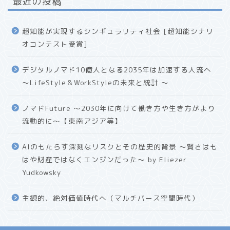
最近の投稿
超知能が実現するシンギュラリティ社会 [超知能シナリ
オコンテスト受賞]
デジタルノマド10億人となる2035年は加速する人流へ
〜LifeStyle＆WorkStyleの未来と統計 〜
ノマドFuture 〜2030年に向けて働き方や生き方がより
流動的に〜【東南アジア等】
AIのもたらす深刻なリスクとその歴史的背景 〜賢さはも
はや財産ではなくエンジンだった〜 by Eliezer
Yudkowsky
主観的、絶対価値時代へ（マルチバース空間時代）