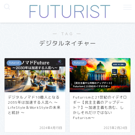
― TAG ―
デジタルネイチャー
Futurist
Futurist
デジタルノマド10億人となる
Futurismと21世紀のイデオロ
2035年は加速する人流へ 〜
ギー【民主主義のアップデー
LifeStyle＆WorkStyleの未来
ト？】〜加速主義も含む、し
と統計 〜
かしそれだけではない
Futurism〜
2024年4月15日
2023年2月24日