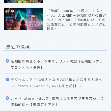
【後編】10年後、世界はSFになる
＜汎用人工知能〜超知能以降の世界
へ＞〜2030年〜2060年にかけての
知能爆発と、その可能性とリスクと
提言〜
最近の投稿
超知能が実現するシンギュラリティ社会 [超知能シナリ
オコンテスト受賞]
デジタルノマド10億人となる2035年は加速する人流へ
〜LifeStyle＆WorkStyleの未来と統計 〜
ノマドFuture 〜2030年に向けて働き方や生き方がより
流動的に〜【東南アジア等】