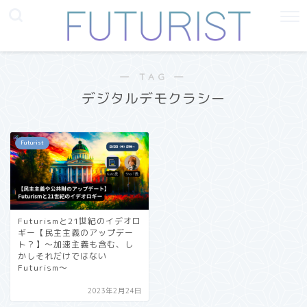
― TAG ―
デジタルデモクラシー
Futurist
Futurismと21世紀のイデオロ
ギー【民主主義のアップデー
ト？】〜加速主義も含む、し
かしそれだけではない
Futurism〜
2023年2月24日