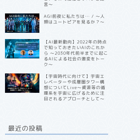
言〜
AGI前夜に私たちは… / 〜人
類はユートピアを見るか？〜
【AI最新動向】2022年の時点
で知っておきたいAIのこれか
ら 〜2030年代前半までに起こ
るAIによる社会の激変をトー
ク〜
【宇宙時代に向けて】宇宙エ
レベーターや成層圏タワー構
想についてLive〜資源等の循
環系を宇宙に広げるために注
目されるアプローチとして〜
最近の投稿