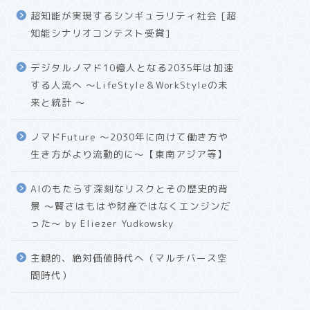
超知能が実現するシンギュラリティ社会 [超
知能シナリオコンテスト受賞]
デジタルノマド10億人となる2035年は加速
する人流へ 〜LifeStyle＆WorkStyleの未
来と統計 〜
ノマドFuture 〜2030年に向けて働き方や
生き方がより流動的に〜【東南アジア等】
AIのもたらす深刻なリスクとその歴史的背
景 〜賢さはもはや財産ではなくエンジンだ
った〜 by Eliezer Yudkowsky
主観的、絶対価値時代へ（マルチバース空
間時代）