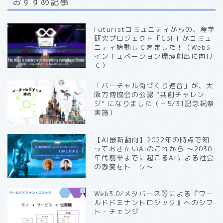
おすすめ記事
Futuristコミュニティからの、産学
研究プロジェクト「C3F」がコミュ
ニティ始動してきました！（Web3
インキュベーション環境創出に向け
て）
「バーチャル街づくり連合」が、大
阪万博協会の公認 “共創チャレン
ジ” になりました（＋5/31記念祝祭
実施）
【AI最新動向】2022年の時点で知
っておきたいAIのこれから 〜2030
年代前半までに起こるAIによる社会
の激変をトーク〜
Web3.0/メタバース等による『ワー
ルドドミナントロジック』へのシフ
ト・チェンジ