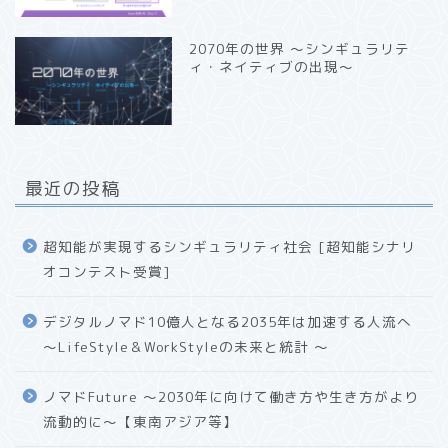
2070年の世界 〜シンギュラリテ
ィ・ネイティブの出現〜
最近の投稿
超知能が実現するシンギュラリティ社会 [超知能シナリ
オコンテスト受賞]
デジタルノマド10億人となる2035年は加速する人流へ
〜LifeStyle＆WorkStyleの未来と統計 〜
ノマドFuture 〜2030年に向けて働き方や生き方がより
流動的に〜【東南アジア等】