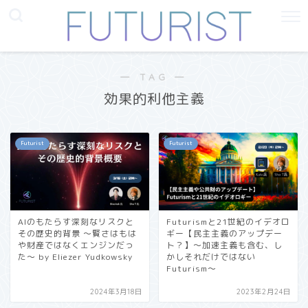
― TAG ―
効果的利他主義
Futurist
Futurist
AIのもたらす深刻なリスクと
Futurismと21世紀のイデオロ
その歴史的背景 〜賢さはもは
ギー【民主主義のアップデー
や財産ではなくエンジンだっ
ト？】〜加速主義も含む、し
た〜 by Eliezer Yudkowsky
かしそれだけではない
Futurism〜
2024年3月18日
2023年2月24日