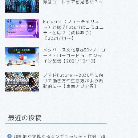
類はユートピアを見るか？〜
Futurist（フューチャリス
ト）とは？Futuristコミュニ
ティとは？（資料あり）
【2021/11〜】
メタバース文化祭@3D×ノーコ
ード・ローコード at オンラ
イン配信【2021/10/10】
ノマドFuture 〜2030年に向
けて働き方や生き方がより流
動的に〜【東南アジア等】
最近の投稿
超知能が実現するシンギュラリティ社会 [超