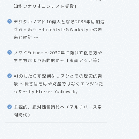
知能シナリオコンテスト受賞]
デジタルノマド10億人となる2035年は加速
する人流へ 〜LifeStyle＆WorkStyleの未
来と統計 〜
ノマドFuture 〜2030年に向けて働き方や
生き方がより流動的に〜【東南アジア等】
AIのもたらす深刻なリスクとその歴史的背
景 〜賢さはもはや財産ではなくエンジンだ
った〜 by Eliezer Yudkowsky
主観的、絶対価値時代へ（マルチバース空
間時代）