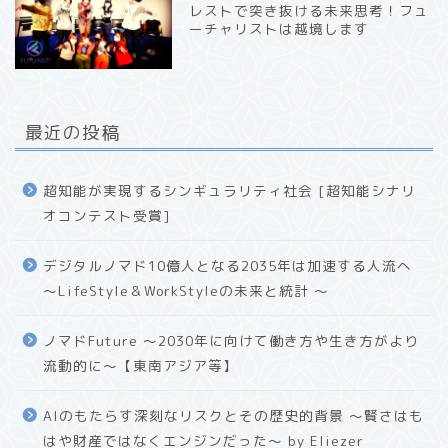
レストで突き抜ける未来思考！フュ
ーチャリストは越境します
最近の投稿
超知能が実現するシンギュラリティ社会 [超知能シナリ
オコンテスト受賞]
デジタルノマド10億人となる2035年は加速する人流へ
〜LifeStyle＆WorkStyleの未来と統計 〜
ノマドFuture 〜2030年に向けて働き方や生き方がより
流動的に〜【東南アジア等】
AIのもたらす深刻なリスクとその歴史的背景 〜賢さはも
はや財産ではなくエンジンだった〜 by Eliezer