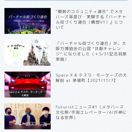
“複数のコミュニティ連合” でメタ
バース等遊び・実験する『バーチャ
ル街づくり連合（構想V1）』につ
いて
「バーチャル街づくり連合」が、大
阪万博協会の公認 “共創チャレン
ジ” になりました（＋5/31記念祝祭
実施）
Space X & テスラ・モーターズの大
解剖 at 茅場町【2021/11/7】
Futuristニュース#1（メタバース
文化祭/宇宙エレベーター/AIが神に
なる世界）