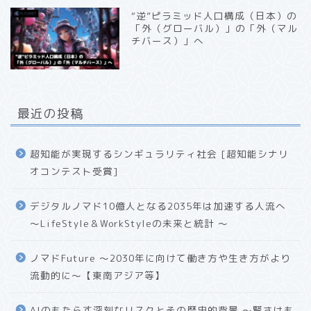
“逆”ピラミッド人口構成（日本）の
「外（グローバル）」の「外（マル
チバース）」へ
最近の投稿
超知能が実現するシンギュラリティ社会 [超知能シナリ
オコンテスト受賞]
デジタルノマド10億人となる2035年は加速する人流へ
〜LifeStyle＆WorkStyleの未来と統計 〜
ノマドFuture 〜2030年に向けて働き方や生き方がより
流動的に〜【東南アジア等】
AIのもたらす深刻なリスクとその歴史的背景 〜賢さはも