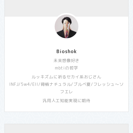
Bioshok
未来想像好き
mbtiの哲学
ルッキズムに祈るセカイ系おじさん
INFJ/5w4/EII/骨格ナチュラル/ブルベ夏/フレッシュ～ソ
フエレ
汎用人工知能実現に期待