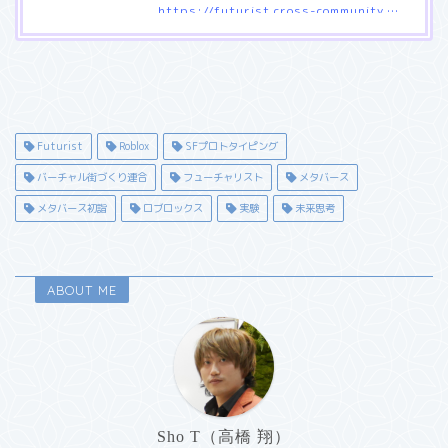
https://futurist.cross-community.net/about/
Futurist（フューチャリスト）コミュニティについて紹介してい
ます。
Futurist
Roblox
SFプロトタイピング
バーチャル街づくり連合
フューチャリスト
メタバース
メタバース初詣
ロブロックス
実験
未来思考
ABOUT ME
Sho T（高橋 翔）