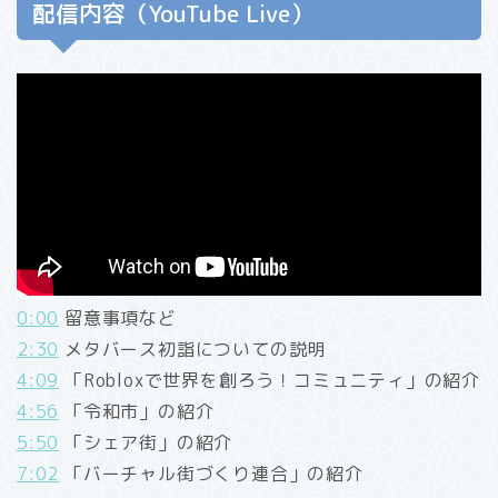
配信内容（YouTube Live）
0:00
留意事項など
2:30
メタバース初詣についての説明
4:09
「Robloxで世界を創ろう！コミュニティ」の紹介
4:56
「令和市」の紹介
5:50
「シェア街」の紹介
7:02
「バーチャル街づくり連合」の紹介