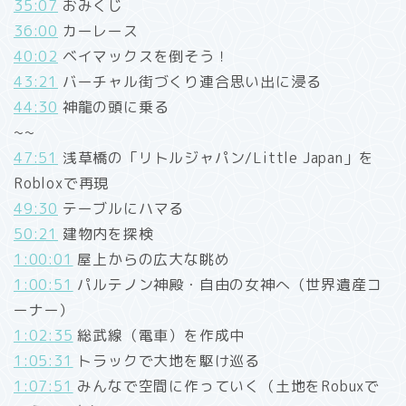
35:07
おみくじ
36:00
カーレース
40:02
ベイマックスを倒そう！
43:21
バーチャル街づくり連合思い出に浸る
44:30
神龍の頭に乗る
~~
47:51
浅草橋の「リトルジャパン/Little Japan」を
Robloxで再現
49:30
テーブルにハマる
50:21
建物内を探検
1:00:01
屋上からの広大な眺め
1:00:51
パルテノン神殿・自由の女神へ（世界遺産コ
ーナー）
1:02:35
総武線（電車）を作成中
1:05:31
トラックで大地を駆け巡る
1:07:51
みんなで空間に作っていく（土地をRobuxで