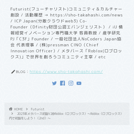
Futurist(フューチャリスト)コミュニティ＆カルチャー
創設 / 活動履歴 → https://sho-takahashi.com/news
/ ICP Japan(分散クラウドweb3) Co-
Founder（Dfinity財団公認エバンジェリスト） / iU 情
報経営イノベーション専門職大学 客員教授 / ​産学研究
PJ「C3F」Founder / 一般社団法人NoCoders Japan協
会 代表理事 / (株)pressman CINO（Chief
Innovation Officer）/ メタバース「Roblox(ロブロッ
クス)」で世界を創ろうコミュニティ主宰 / etc
https://www.sho-takahashi.com/
BLOG：
HOME
Futurist
2023年メタバース初詣V2@Roblox（ロブロックス）〜Roblox（ロブロックス）
内で初詣をしよう！（2nd）〜