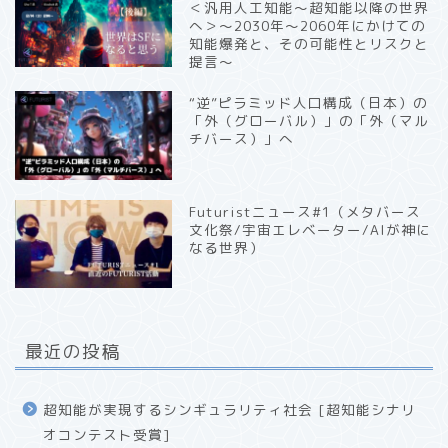
＜汎用人工知能〜超知能以降の世界
へ＞〜2030年〜2060年にかけての
知能爆発と、その可能性とリスクと
提言〜
“逆”ピラミッド人口構成（日本）の
「外（グローバル）」の「外（マル
チバース）」へ
Futuristニュース#1（メタバース
文化祭/宇宙エレベーター/AIが神に
なる世界）
最近の投稿
超知能が実現するシンギュラリティ社会 [超知能シナリ
オコンテスト受賞]